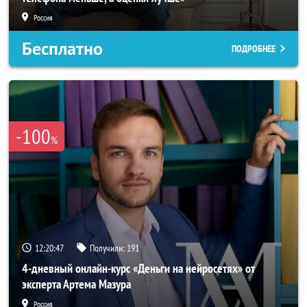
Россия
Бесплатно
ПОДРОБНЕЕ
-100
%
12:20:44
Получили:
191
4-дневный онлайн-курс «Деньги на нейросетях» от
эксперта Артема Мазура
Россия