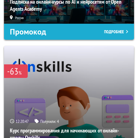
Подписка на онлайн-курсы по AI и нейросетям от Open
Agents Academy
Россия
Промокод
ПОДРОБНЕЕ
-63
%
12:20:44
Получили:
4
Курс программирования для начинающих от онлайн-
школы Onskills