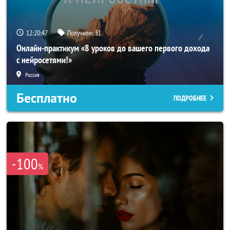
12:20:44
Получили:
31
Онлайн-практикум «8 уроков до вашего первого дохода
с нейросетями!»
Россия
Бесплатно
ПОДРОБНЕЕ
-100
%