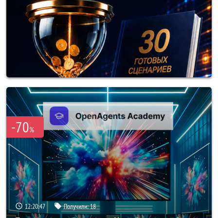
-70
%
12:20:44
Получили:
18