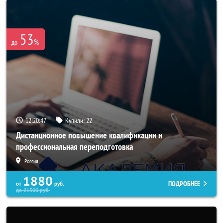
53
%
до
12:20:44
Купили:
22
Дистанционное повышение квалификации и
профессиональная переподготовка
Россия
1880
ПОДРОБНЕЕ
от
руб.
до
21500
руб.