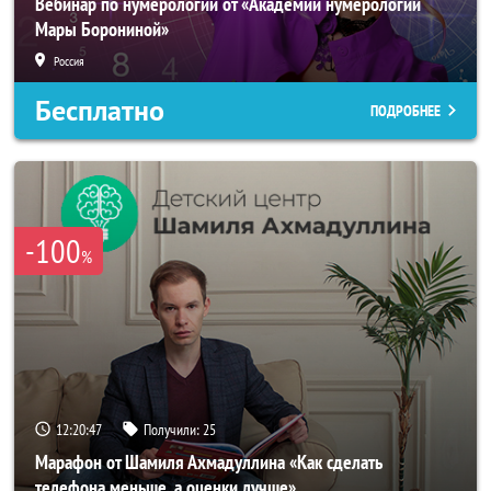
Вебинар по нумерологии от «Академии нумерологии
Мары Борониной»
Россия
Бесплатно
ПОДРОБНЕЕ
-100
%
12:20:44
Получили:
25
Марафон от Шамиля Ахмадуллина «Как сделать
телефона меньше, а оценки лучше»