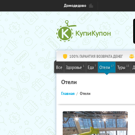
Домодедово
100% ГАРАНТИЯ ВОЗВРАТА ДЕНЕГ
1
7
17
13
Все
Здоровье
Еда
Отели
Туры
Д
Отели
Главная
Отели