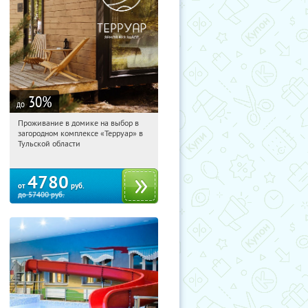
30
%
до
Проживание в домике на выбор в
11:21:57
Купили:
8
загородном комплексе «Терруар» в
Тульская обл., Ясногорский р-н, с.
Тульской области
Кузмищево
4780
от
руб.
до
57400
руб.