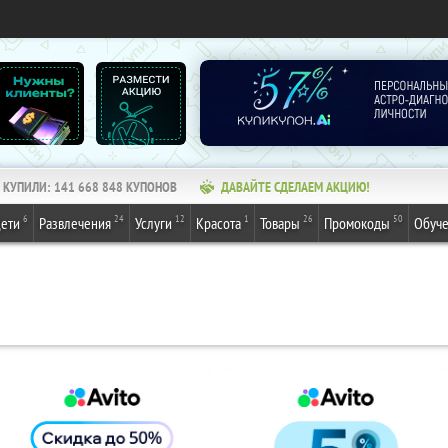
КУПИЛИ:
141 668 848
КУПОНОВ
ДАВАЙТЕ СДЕЛАЕМ АКЦИЮ!
6
24
12
1
26
50
ети
Развлечения
Услуги
Красота
Товары
Промокоды
Обуч