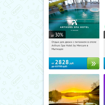
30
%
до
Отдых для двоих с питанием в отеле
11:21:57
Купи первым!
Arthurs Spa Hotel by Mercure в
Московская обл., г. Мытищи, д.
Мытищах
Ларево, ул. Хвойная, стр. 26
2828
от
руб.
до
65700
руб.