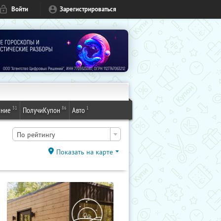
Войти
Зарегистрироваться
31
86
1
ение
ПолучиКупон
Авто
По рейтингу
Показать на карте