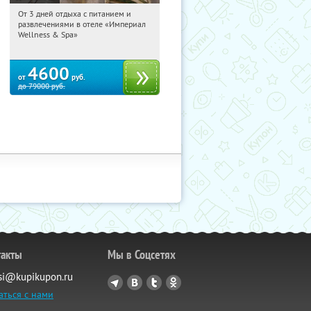
От 3 дней отдыха с питанием и
11:21:57
Купили:
114
развлечениями в отеле «Империал
Калужская обл., г. Обнинск, Киевское
Wellness & Spa»
ш., д. 11А
4600
от
руб.
до
79000
руб.
такты
Мы в Соцсетях
si@kupikupon.ru
аться с нами