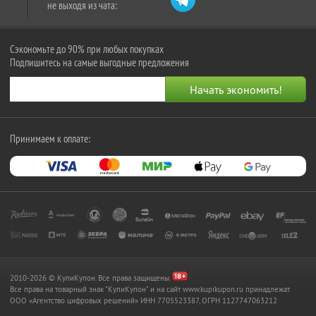
не выходя из чата:
Сэкономьте до 90% при любых покупках
Подпишитесь на самые выгодные предложения
Принимаем к оплате:
2010-2026 © КупиКупон. Все права защищены.
Все права на товарный знак "КупиКупон" и на сайт www.kupikupon.ru принадлежат
OOO «Агентство цифровых решений» ИНН 7705523387, ОГРН 1127747063212