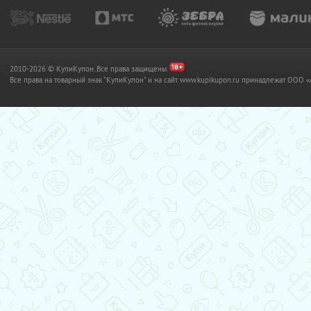
2010-2026 © КупиКупон. Все права защищены.
Все права на товарный знак "КупиКупон" и на сайт www.kupikupon.ru принадлежат OO