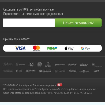
Сэкономьте до 90% при любых покупках
Подпишитесь на самые выгодные предложения
Принимаем к оплате:
2010-2026 © КупиКупон. Все права защищены.
Все права на товарный знак "КупиКупон" и на сайт www.kupikupon.ru принадлежат
OOO «Агентство цифровых решений» ИНН 7705523387, ОГРН 1127747063212