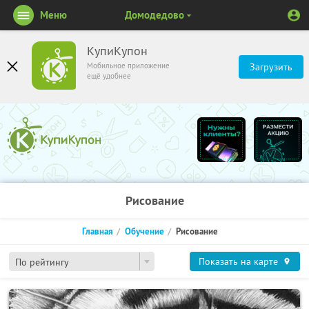
Меню
Домодедово
КупиКупон
Мобильное приложение
Загрузить
ещё удобнее
Рисование
Главная
Обучение
Рисование
Показать на карте
По рейтингу