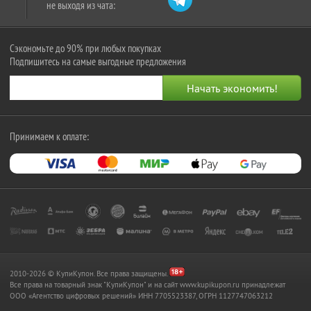
не выходя из чата:
Сэкономьте до 90% при любых покупках
Подпишитесь на самые выгодные предложения
Принимаем к оплате:
2010-2026 © КупиКупон. Все права защищены.
Все права на товарный знак "КупиКупон" и на сайт www.kupikupon.ru принадлежат
OOO «Агентство цифровых решений» ИНН 7705523387, ОГРН 1127747063212