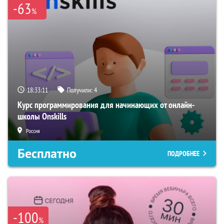
-63
%
18:33:10
Получили:
4
Курс программирования для начинающих от онлайн-
школы Onskills
Россия
Бесплатно
ПОДРОБНЕЕ
-100
%