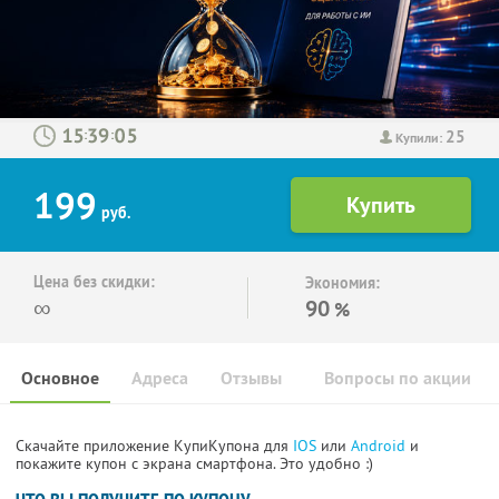
25
:
:
Купили:
199
руб.
Цена без скидки:
Экономия:
∞
90
%
Основное
Адреса
Отзывы
Вопросы по акции
Скачайте приложение КупиКупона для
IOS
или
Android
и
покажите купон с экрана смартфона. Это удобно :)