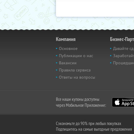
Компания
Бизнес-Пар
Основное
Давайте сд
Публикации о нас
Заработайт
Вакансии
Прошедши
Правила сервиса
Ответы на вопросы
Все наши купоны доступны
через Мобильное Приложение:
Сэкономьте до 90% при любых покупках
Подпишитесь на самые выгодные предложения