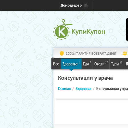
Домодедово
100% ГАРАНТИЯ ВОЗВРАТА ДЕНЕГ
1
7
17
13
Все
Здоровье
Еда
Отели
Туры
Д
Консультации у врача
Главная
Здоровье
Консультации у вр