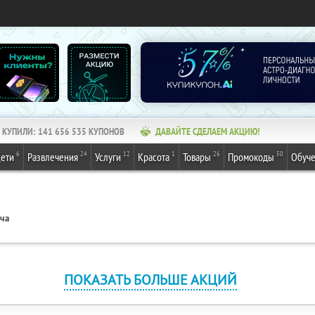
КУПИЛИ:
141 656 535
КУПОНОВ
ДАВАЙТЕ СДЕЛАЕМ АКЦИЮ!
6
24
12
1
26
50
ети
Развлечения
Услуги
Красота
Товары
Промокоды
Обуч
ача
ПОКАЗАТЬ БОЛЬШЕ АКЦИЙ