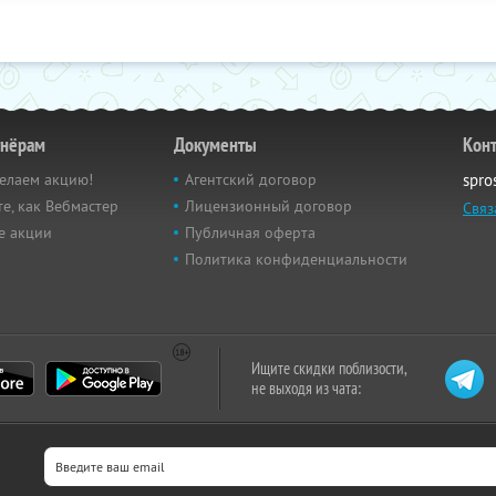
тнёрам
Документы
Кон
елаем акцию!
Агентский договор
spro
е, как Вебмастер
Лицензионный договор
Связ
е акции
Публичная оферта
Политика конфиденциальности
Ищите скидки поблизости,
не выходя из чата: