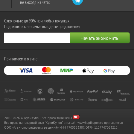
не выходя из чата:
Сэкономьте до 90% при любых покупках
Подпишитесь на самые выгодные предложения
Принимаем к оплате:
2010-2026 © КупиКупон. Все права защищены.
Все права на товарный знак "КупиКупон" и на сайт www.kupikupon.ru принадлежат
OOO «Агентство цифровых решений» ИНН 7705523387, ОГРН 1127747063212