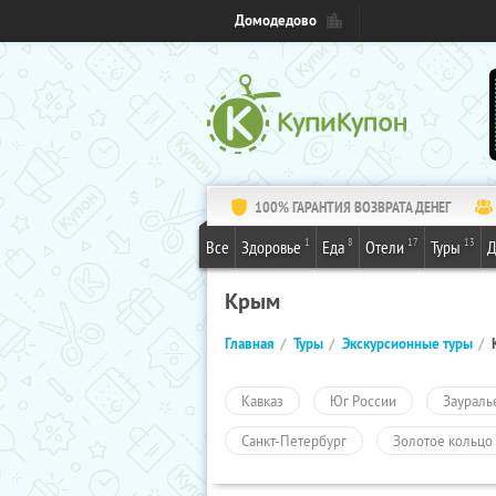
Домодедово
100% ГАРАНТИЯ ВОЗВРАТА ДЕНЕГ
1
8
17
13
Все
Здоровье
Еда
Отели
Туры
Д
Крым
Главная
Туры
Экскурсионные туры
Кавказ
Юг России
Заураль
Санкт-Петербург
Золотое кольцо