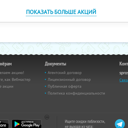
ПОКАЗАТЬ БОЛЬШЕ АКЦИЙ
тнёрам
Документы
Кон
елаем акцию!
Агентский договор
spro
е, как Вебмастер
Лицензионный договор
Связ
е акции
Публичная оферта
Политика конфиденциальности
Ищите скидки поблизости,
не выходя из чата: