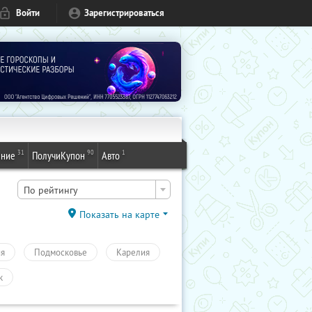
Войти
Зарегистрироваться
31
90
1
ение
ПолучиКупон
Авто
По рейтингу
Показать на карте
ия
Подмосковье
Карелия
к