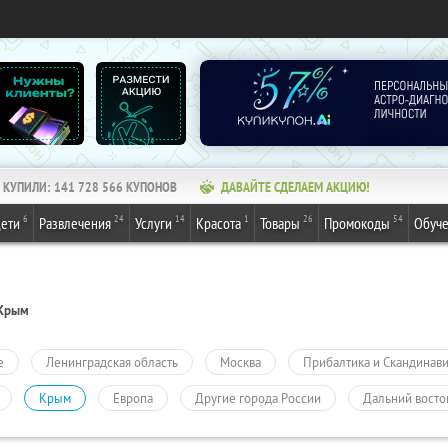
КУПИЛИ:
141 728 566
КУПОНОВ
ДАВАЙТЕ СДЕЛАЕМ АКЦИЮ!
6
24
14
1
26
54
ети
Развлечения
Услуги
Красота
Товары
Промокоды
Обуч
Крым
е
Ленинградская область
Москва
Прибалтика и Скандинав
Крым
Европа
Другие города России
Дальний восто