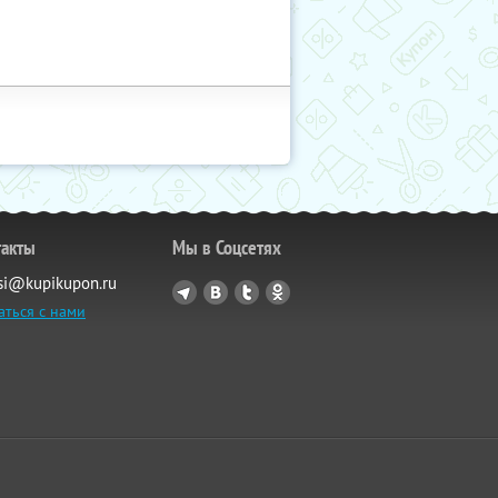
такты
Мы в Соцсетях
si@kupikupon.ru
аться с нами