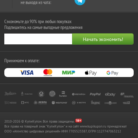
не выходя из чата:
Сэкономьте до 90% при любых покупках
Подпишитесь на самые выгодные предложения
Принимаем к оплате:
2010-2026 © КупиКупон. Все права защищены.
Все права на товарный знак "КупиКупон" и на сайт www.kupikupon.ru принадлежат
OOO «Агентство цифровых решений» ИНН 7705523387, ОГРН 1127747063212