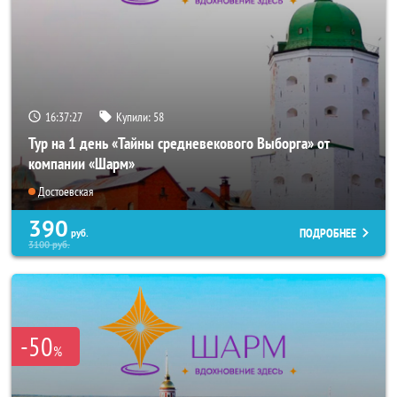
16:37:26
Купили:
58
Тур на 1 день «Тайны средневекового Выборга» от
компании «Шарм»
Достоевская
390
ПОДРОБНЕЕ
руб.
3100
руб.
-50
%