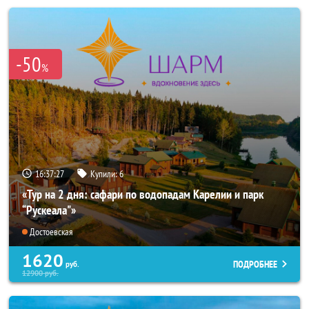
-50
%
16:37:26
Купили:
6
«Тур на 2 дня: сафари по водопадам Карелии и парк
“Рускеала"»
Достоевская
1620
ПОДРОБНЕЕ
руб.
12900
руб.