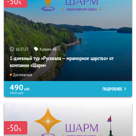
-50
%
16:37:26
Купили:
48
1-дневный тур «Рускеала — мраморное царство» от
компании «Шарм»
Достоевская
490
ПОДРОБНЕЕ
руб.
3900
руб.
-50
%