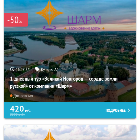
-50
%
16:37:26
Купили:
22
1-дневный тур «Великий Новгород — сердце земли
русской» от компании «Шарм»
Достоевская
420
ПОДРОБНЕЕ
руб.
3300
руб.