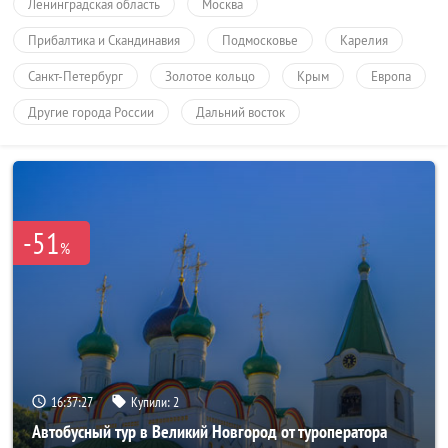
Ленинградская область
Москва
Прибалтика и Скандинавия
Подмосковье
Карелия
Санкт-Петербург
Золотое кольцо
Крым
Европа
Другие города России
Дальний восток
-51
%
16:37:26
Купили:
2
Автобусный тур в Великий Новгород от туроператора