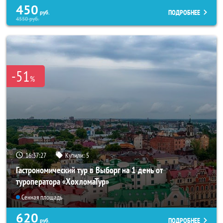
450
ПОДРОБНЕЕ
руб.
4550
руб.
-51
%
16:37:26
Купили:
5
Гастрономический тур в Выборг на 1 день от
туроператора «ХохломаТур»
Сенная площадь
620
ПОДРОБНЕЕ
руб.