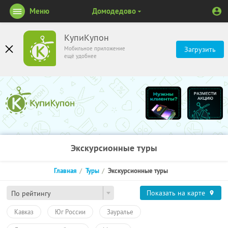
Меню
Домодедово
КупиКупон
Мобильное приложение
Загрузить
ещё удобнее
Экскурсионные туры
Главная
Туры
Экскурсионные туры
Показать на карте
По рейтингу
Кавказ
Юг России
Зауралье