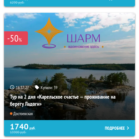
6290
руб.
-50
%
16:37:26
Купили:
39
Тур на 2 дня «Карельское счастье — проживание на
берегу Ладоги»
Достоевская
1740
ПОДРОБНЕЕ
руб.
13900
руб.