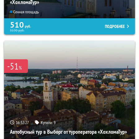
«ХохломаТур»
Сенная площадь
510
ПОДРОБНЕЕ
руб.
5190
руб.
-51
%
16:37:26
Купили:
9
Автобусный тур в Выборг от туроператора «ХохломаТур»