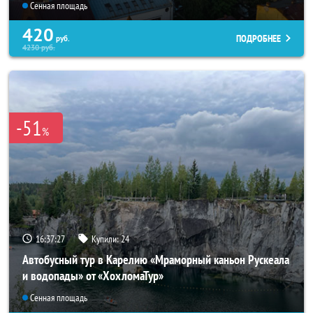
Сенная площадь
420
ПОДРОБНЕЕ
руб.
4230
руб.
-51
%
16:37:26
Купили:
24
Автобусный тур в Карелию «Мраморный каньон Рускеала
и водопады» от «ХохломаТур»
Сенная площадь