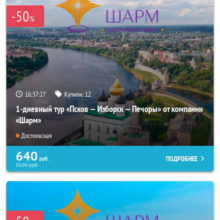
-50
%
16:37:26
Купили:
12
1-дневный тур «Псков — Изборск — Печоры» от компании
«Шарм»
Достоевская
640
ПОДРОБНЕЕ
руб.
5100
руб.