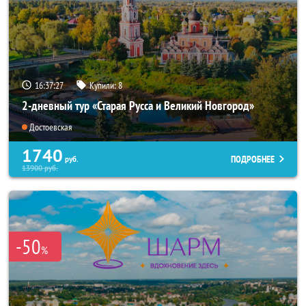
16:37:26
Купили:
8
2-дневный тур «Старая Русса и Великий Новгород»
Достоевская
1740
ПОДРОБНЕЕ
руб.
13900
руб.
-50
%