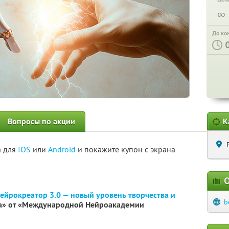
∞
До ко
Вопросы по акции
К
а для
IOS
или
Android
и покажите купон с экрана
О
ейрокреатор 3.0 — новый уровень творчества и
b
а» от «Международной Нейроакадемии