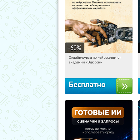
-60
%
Онлайн-курсы по нейросетям от
10:42:35
Получили:
6
академии «Эдюсон»
Москва
Бесплатно