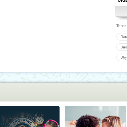
Бесп
Теги:
Пов
Онл
Обу