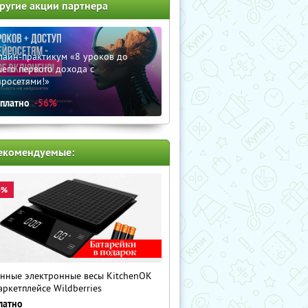
ругие акции партнера
лайн-практикум «8 уроков до
его первого дохода с
йросетями!»
сплатно
-56%
екомендуемые:
0%
нные электронные весы KitchenOK
аркетплейсе Wildberries
латно