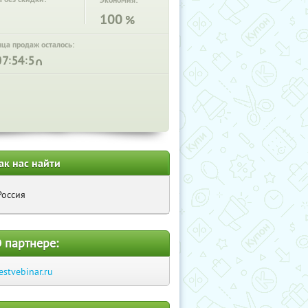
Экономия:
100
%
нца продаж осталось:
:
:
ак нас найти
Россия
 партнере:
estvebinar.ru