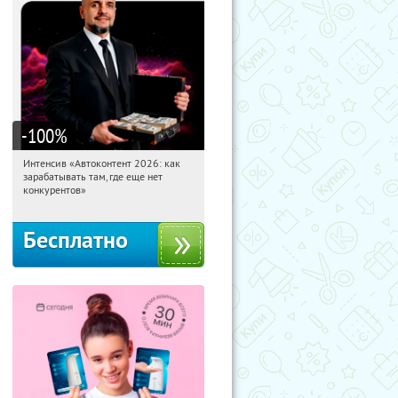
-100
%
Интенсив «Автоконтент 2026: как
10:42:35
Получили:
4
зарабатывать там, где еще нет
Россия
конкурентов»
Бесплатно