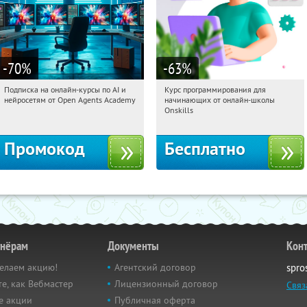
-70
%
-63
%
Подписка на онлайн-курсы по AI и
Курс программирования для
10:42:35
Получили:
18
10:42:35
Получили:
4
нейросетям от Open Agents Academy
начинающих от онлайн-школы
Россия
Россия
Onskills
Промокод
Бесплатно
тнёрам
Документы
Кон
елаем акцию!
Агентский договор
spro
е, как Вебмастер
Лицензионный договор
Связ
е акции
Публичная оферта