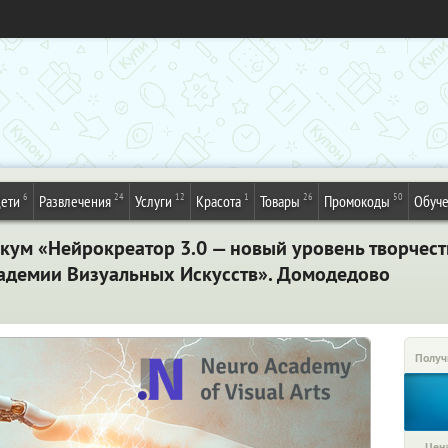
6
24
12
1
26
50
ети
Развлечения
Услуги
Красота
Товары
Промокоды
Обуч
ум «Нейрокреатор 3.0 — новый уровень творчеств
демии Визуальных Искусств». Домодедово
Получ
Цена