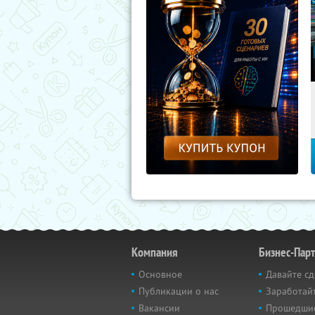
Компания
Бизнес-Пар
Основное
Давайте сд
Публикации о нас
Заработайт
Вакансии
Прошедши