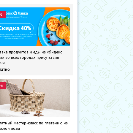
%
авка продуктов и еды из «Яндекс
и» во всех городах присутствия
иса
латно
0%
латный мастер-класс по плетению из
жной лозы