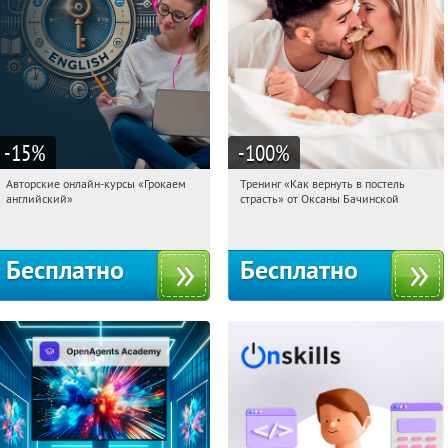
-15
%
-100
%
Авторские онлайн-курсы «Грокаем
Тренинг «Как вернуть в постель
10:42:35
Получили:
4
10:42:35
Получили:
16
английский»
страсть» от Оксаны Бачинской
Россия
Россия
Бесплатно
Бесплатно