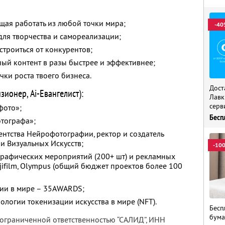
ая работать из любой точки мира;
-40
ля творчества и самореализации;
строиться от конкурентов;
ный контент в разы быстрее и эффективнее;
чки роста твоего бизнеса.
Дост
ионер, Ai-Евангелист):
Лавк
серв
фото»;
Бесп
отографа»;
гентства Нейрофотографии, ректор и создатель
 Визуальных Искусств;
-10
рафических мероприятий (200+ шт) и рекламных
ujifilm, Olympus (общий бюджет проектов более 100
ии в мире – 35AWARDS;
ологии токенизации искусства в мире (NFT).
Бесп
бума
 ограниченной ответственностью “САЛИД”,
ИНН