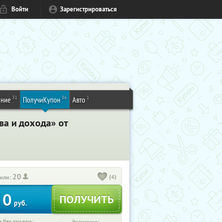
Войти
Зарегистрироваться
31
86
1
ение
ПолучиКупон
Авто
а и дохода» от
20
(4)
или:
0
руб.
 без скидки: