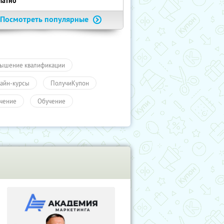
латно
Посмотреть популярные
ышение квалификации
айн-курсы
ПолучиКупон
чение
Обучение