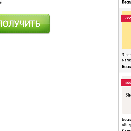
Бесп
76
-35
ПОЛУЧИТЬ
3 пе
мага
Бесп
-10
Бесп
«Янд