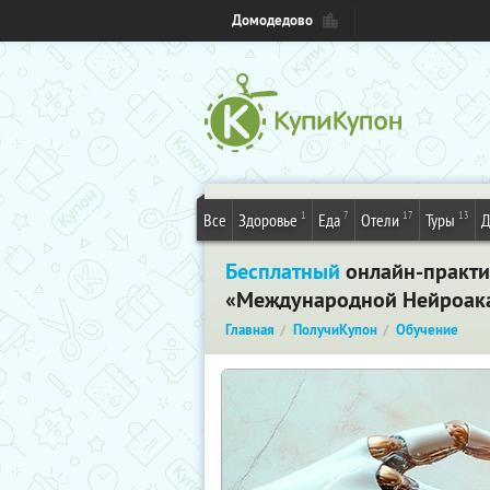
Домодедово
1
7
17
13
Все
Здоровье
Еда
Отели
Туры
Д
Бесплатный
онлайн-практик
«Международной Нейроака
Главная
ПолучиКупон
Обучение