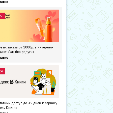
латно
%
рвых заказа от 1000р. в интернет-
зине «Улыбка радуги»
латно
0%
латный доступ до 45 дней к сервису
екс Книги»