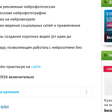
Д
е и рекламные нейрофотосессии
 основе нейрофотографии
ка на нейровизуале
Он
ии ведения социальных сетей и привлечения
ваш
не
ы создания коротких видео (от идеи до
Бе
pp, позволяющее работать с нейросетями без
Р
айн-практикум на
сайте
-10
 2026 включительно
ся купоном
Кухо
на м
НИИ
Бесп