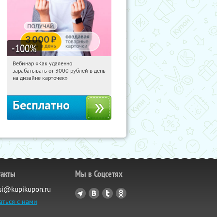
-100
%
Вебинар «Как удаленно
10:42:35
Получили:
48
зарабатывать от 3000 рублей в день
Россия
на дизайне карточек»
Бесплатно
такты
Мы в Соцсетях
si@kupikupon.ru
аться с нами