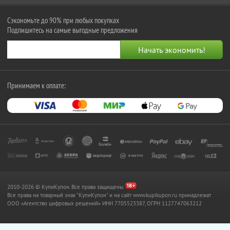
Сэкономьте до 90% при любых покупках
Подпишитесь на самые выгодные предложения
Принимаем к оплате:
2010-2026 © КупиКупон. Все права защищены.
Все права на товарный знак "КупиКупон" и на сайт www.kupikupon.ru принадлежат
OOO «Агентство цифровых решений» ИНН 7705523387, ОГРН 1127747063212