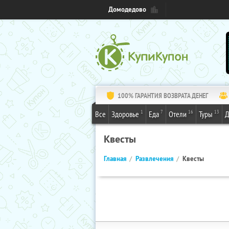
Домодедово
100% ГАРАНТИЯ ВОЗВРАТА ДЕНЕГ
1
7
16
13
Все
Здоровье
Еда
Отели
Туры
Д
Квесты
Главная
Развлечения
Квесты