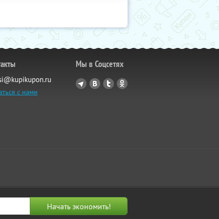
такты
Мы в Соцсетях
si@kupikupon.ru
аться с нами