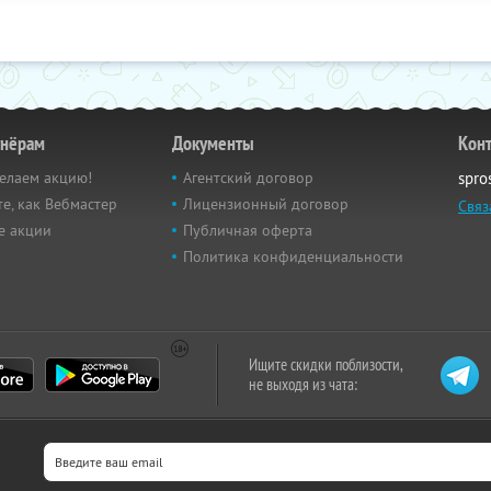
тнёрам
Документы
Кон
елаем акцию!
Агентский договор
spro
е, как Вебмастер
Лицензионный договор
Связ
е акции
Публичная оферта
Политика конфиденциальности
Ищите скидки поблизости,
не выходя из чата: