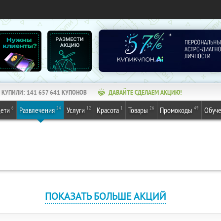
КУПИЛИ:
141 657 641
КУПОНОВ
ДАВАЙТЕ СДЕЛАЕМ АКЦИЮ!
6
24
12
1
26
49
ети
Развлечения
Услуги
Красота
Товары
Промокоды
Обуч
ПОКАЗАТЬ БОЛЬШЕ АКЦИЙ