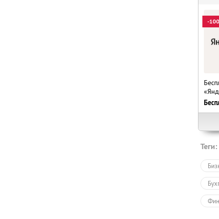
-10
Бесп
«Янд
Бесп
Теги:
Биз
Бух
Фин
Пов