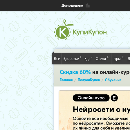
Домодедово
1
7
17
13
Все
Здоровье
Еда
Отели
Туры
Д
Скидка 60%
на онлайн-кур
Главная
ПолучиКупон
Обучение