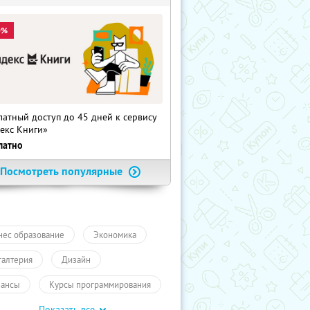
0%
латный доступ до 45 дней к сервису
екс Книги»
латно
Посмотреть популярные
нес образование
Экономика
галтерия
Дизайн
ансы
Курсы программирования
Показать все
ышение квалификации