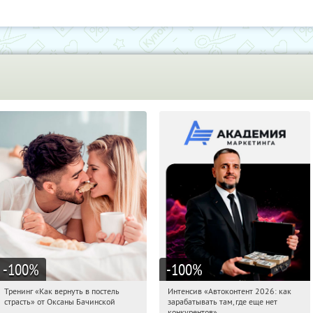
Пол
Дру
-100
%
-100
%
Тренинг «Как вернуть в постель
Интенсив «Автоконтент 2026: как
04:15:05
Получили:
16
04:15:05
Получили:
4
страсть» от Оксаны Бачинской
зарабатывать там, где еще нет
Россия
Россия
конкурентов»