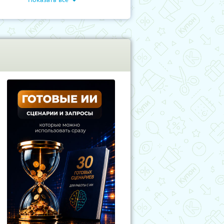
учиКупон
Обучение
гое
Обучение