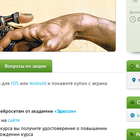
∞
До ко
Вопросы по акции
К
а для
IOS
или
Android
и покажите купон с экрана
О
нейросетям от академии
«Эдюсон»
k
о на
сайте
курса вы получите удостоверение о повышении
хождении курса
Р