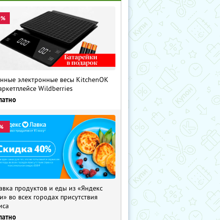
0%
нные электронные весы KitchenOK
аркетплейсе Wildberries
латно
%
авка продуктов и еды из «Яндекс
и» во всех городах присутствия
иса
латно