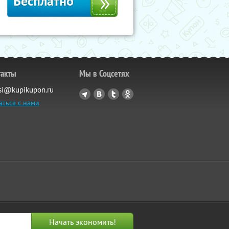
Бесплатно
такты
Мы в Соцсетях
si@kupikupon.ru
аться с нами