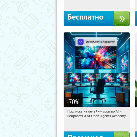
Бесплатно
-70
%
Подписка на онлайн-курсы по AI и
04:15:05
Получили:
18
нейросетям от Open Agents Academy
Россия