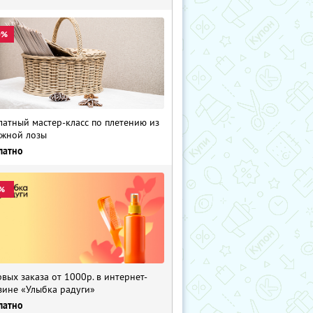
0%
латный мастер-класс по плетению из
жной лозы
латно
%
рвых заказа от 1000р. в интернет-
зине «Улыбка радуги»
латно