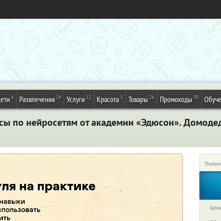
6
24
12
1
26
50
ети
Развлечения
Услуги
Красота
Товары
Промокоды
Обуч
сы по нейросетям от академии «Эдюсон». Домоде
Получ
Цена