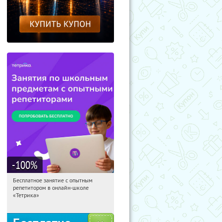
-100
%
Бесплатное занятие с опытным
04:15:05
Получили:
2
репетитором в онлайн-школе
Москва, Россия
«Тетрика»