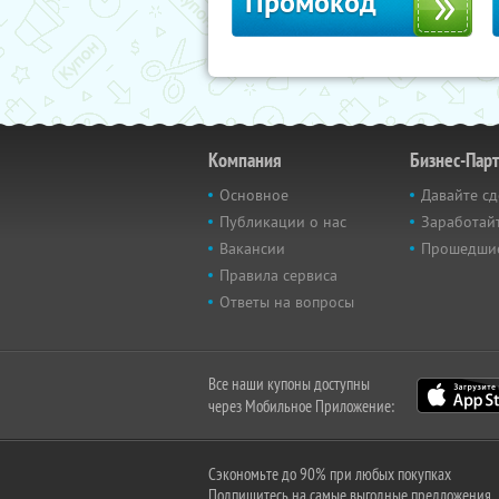
Промокод
Компания
Бизнес-Пар
Основное
Давайте сд
Публикации о нас
Заработайт
Вакансии
Прошедши
Правила сервиса
Ответы на вопросы
Все наши купоны доступны
через Мобильное Приложение:
Сэкономьте до 90% при любых покупках
Подпишитесь на самые выгодные предложения