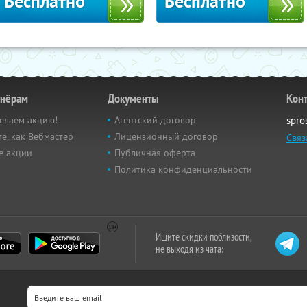
Бесплатно
Бесплатно
тнёрам
Документы
Кон
елаем акцию!
Агентский договор
spro
е, как Вебмастер
Лицензионный договор
Связ
е акции
Публичная оферта
Политика конфиденциальности
Ищите скидки поблизости,
не выходя из чата: