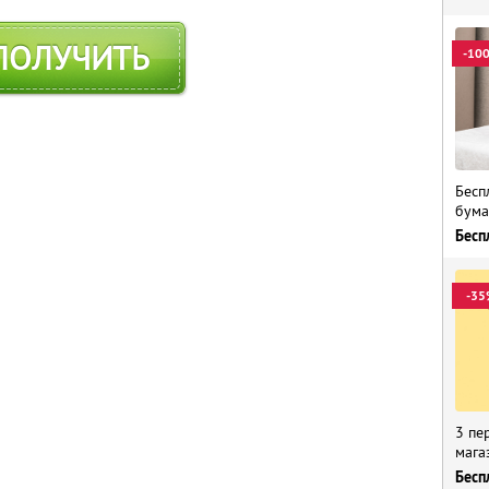
ПОЛУЧИТЬ
-10
Бесп
бума
Бесп
-35
3 пе
мага
Бесп