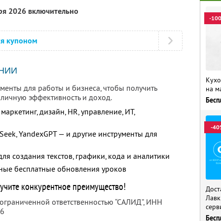
бря 2026 включительно
-10
ся купоном
НИИ
Кухо
менты для работы и бизнеса, чтобы получить
на м
 личную эффективность и доход.
Бесп
маркетинг, дизайн, HR, управление, ИТ,
-40
Seek, YandexGPT — и другие инструменты для
ля создания текстов, графики, кода и аналитики
рные бесплатные обновления уроков
лучите конкурентное преимущество!
Дост
Лавк
 ограниченной ответственностью “САЛИД”,
ИНН
серв
76
Бесп