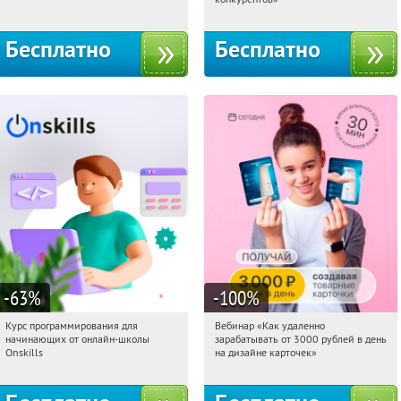
Бесплатно
Бесплатно
-63
%
-100
%
Курс программирования для
Вебинар «Как удаленно
04:15:05
Получили:
4
04:15:05
Получили:
48
начинающих от онлайн-школы
зарабатывать от 3000 рублей в день
Россия
Россия
Onskills
на дизайне карточек»