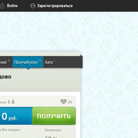
Войти
Зарегистрироваться
31
86
1
ение
ПолучиКупон
Авто
дово
6
(8)
или:
0
руб.
 без скидки:
Экономия: