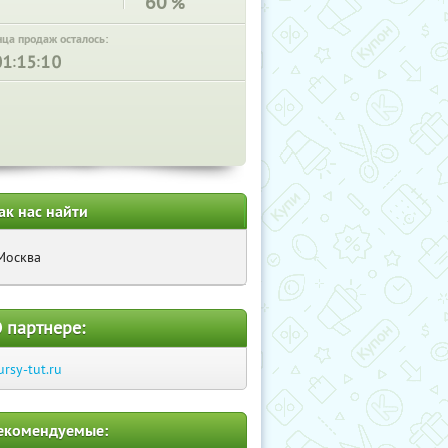
60
%
нца продаж осталось:
:
:
ак нас найти
Москва
 партнере:
ursy-tut.ru
екомендуемые: