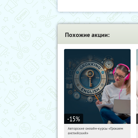
Похожие акции:
-15
%
Авторские онлайн-курсы «Грокаем
04:15:05
Получили:
4
английский»
Россия