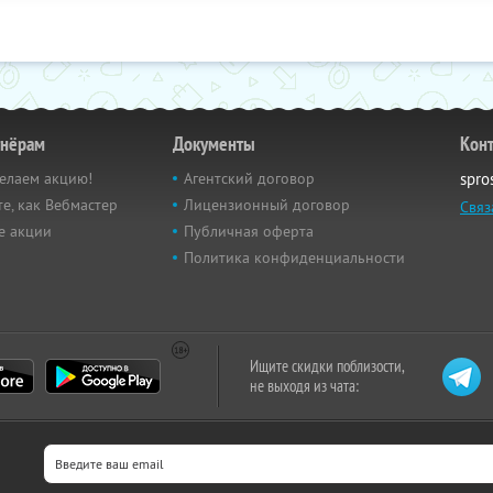
тнёрам
Документы
Кон
елаем акцию!
Агентский договор
spro
е, как Вебмастер
Лицензионный договор
Связ
е акции
Публичная оферта
Политика конфиденциальности
Ищите скидки поблизости,
не выходя из чата: