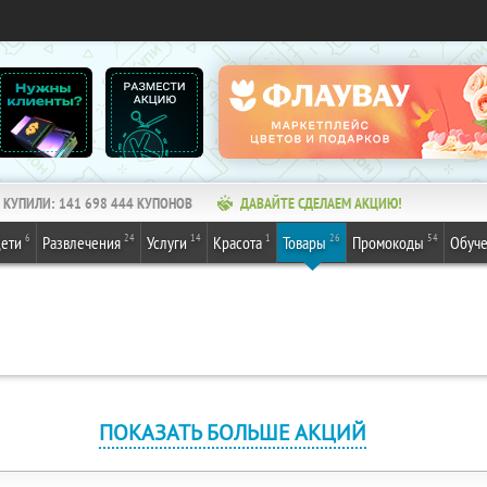
КУПИЛИ:
141 698 444
КУПОНОВ
ДАВАЙТЕ СДЕЛАЕМ АКЦИЮ!
6
24
14
1
26
54
ети
Развлечения
Услуги
Красота
Товары
Промокоды
Обуч
ПОКАЗАТЬ БОЛЬШЕ АКЦИЙ