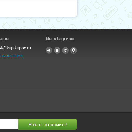
такты
Мы в Соцсетях
si@kupikupon.ru
аться с нами