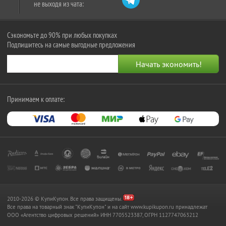
не выходя из чата:
Сэкономьте до 90% при любых покупках
Подпишитесь на самые выгодные предложения
Принимаем к оплате:
2010-2026 © КупиКупон. Все права защищены.
Все права на товарный знак "КупиКупон" и на сайт www.kupikupon.ru принадлежат
OOO «Агентство цифровых решений» ИНН 7705523387, ОГРН 1127747063212