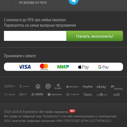
не выходя из чата:
Сэкономьте до 90% при любых покупках
Подпишитесь на самые выгодные предложения
Принимаем к оплате:
2010-2026 © КупиКупон. Все права защищены.
Все права на товарный знак "КупиКупон" и на сайт www.kupikupon.ru принадлежат
OOO «Агентство цифровых решений» ИНН 7705523387, ОГРН 1127747063212