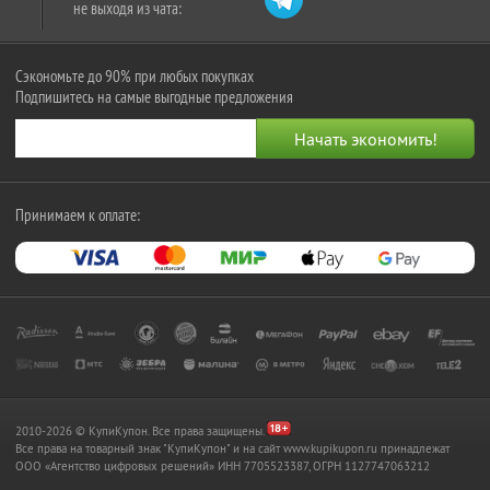
не выходя из чата:
Сэкономьте до 90% при любых покупках
Подпишитесь на самые выгодные предложения
Принимаем к оплате:
2010-2026 © КупиКупон. Все права защищены.
Все права на товарный знак "КупиКупон" и на сайт www.kupikupon.ru принадлежат
OOO «Агентство цифровых решений» ИНН 7705523387, ОГРН 1127747063212