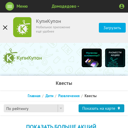
Меню
Домодедово
КупиКупон
Мобильное приложение
Загрузить
ещё удобнее
Квесты
Главная
Дети
Развлечения
Квесты
Показать на карте
По рейтингу
ПОКАЗАТЬ БОЛЬШЕ АКЦИЙ