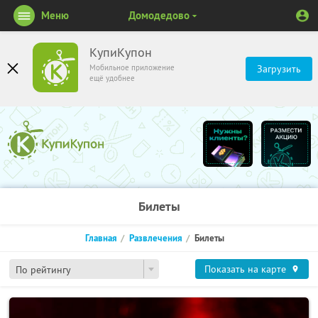
Меню
Домодедово
КупиКупон
Мобильное приложение
Загрузить
ещё удобнее
Билеты
Главная
Развлечения
Билеты
Показать на карте
По рейтингу