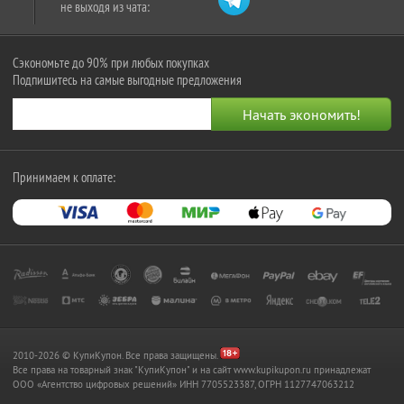
не выходя из чата:
Сэкономьте до 90% при любых покупках
Подпишитесь на самые выгодные предложения
Принимаем к оплате:
2010-2026 © КупиКупон. Все права защищены.
Все права на товарный знак "КупиКупон" и на сайт www.kupikupon.ru принадлежат
OOO «Агентство цифровых решений» ИНН 7705523387, ОГРН 1127747063212