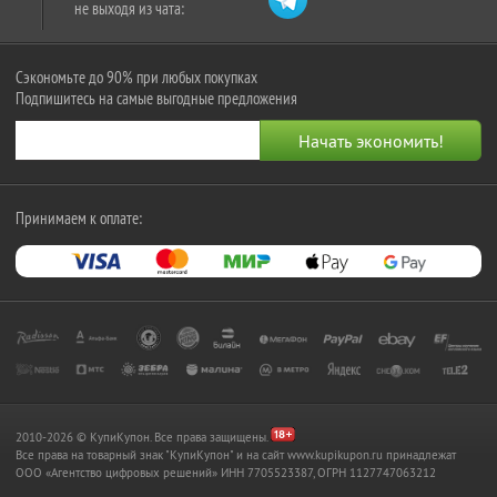
не выходя из чата:
Сэкономьте до 90% при любых покупках
Подпишитесь на самые выгодные предложения
Принимаем к оплате:
2010-2026 © КупиКупон. Все права защищены.
Все права на товарный знак "КупиКупон" и на сайт www.kupikupon.ru принадлежат
OOO «Агентство цифровых решений» ИНН 7705523387, ОГРН 1127747063212