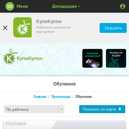
Меню
Домодедово
КупиКупон
Мобильное приложение
Загрузить
ещё удобнее
Обучение
Главная
Промокоды
Обучение
Показать на карте
По рейтингу