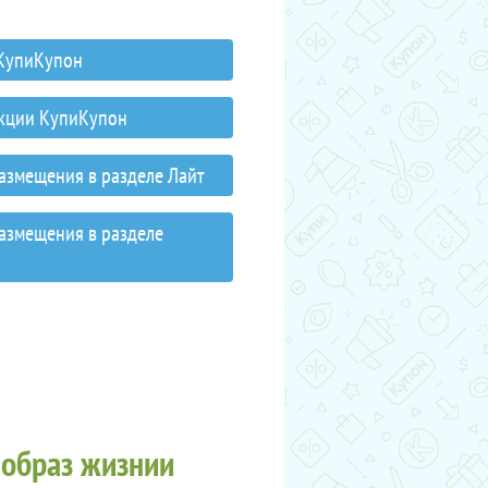
 КупиКупон
акции КупиКупон
размещения в разделе Лайт
размещения в разделе
 образ жизнии