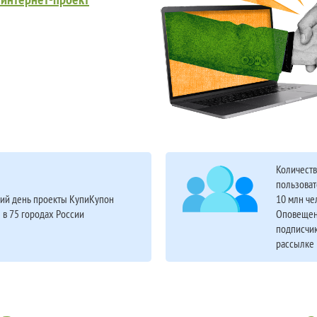
Количест
пользоват
ий день проекты КупиКупон
10 млн че
 в 75 городах России
Оповещен
подписчик
рассылке