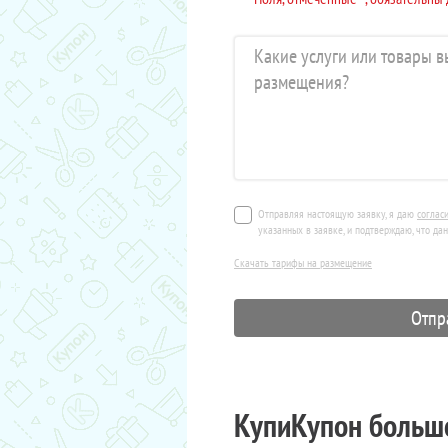
Отправляя настоящую заявку, я даю
соглас
указанных в заявке, и подтверждаю, что да
Скачать тарифы на размещение
КупиКупон больше