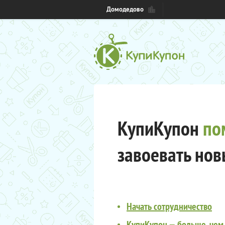
Домодедово
КупиКупон
по
завоевать нов
Начать сотрудничество
КупиКупон — больше, чем