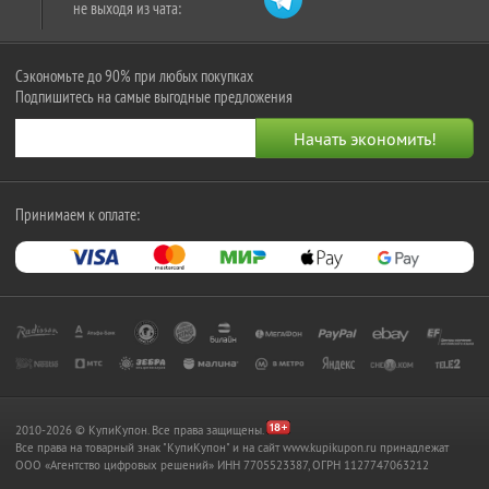
не выходя из чата:
Сэкономьте до 90% при любых покупках
Подпишитесь на самые выгодные предложения
Принимаем к оплате:
2010-2026 © КупиКупон. Все права защищены.
Все права на товарный знак "КупиКупон" и на сайт www.kupikupon.ru принадлежат
OOO «Агентство цифровых решений» ИНН 7705523387, ОГРН 1127747063212