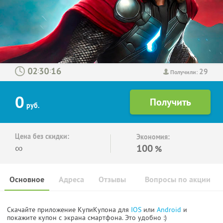
29
:
:
Получили:
0
руб.
Цена без скидки:
Экономия:
∞
100
%
Основное
Адреса
Отзывы
Вопросы по акции
Скачайте приложение КупиКупона для
IOS
или
Android
и
покажите купон с экрана смартфона. Это удобно :)