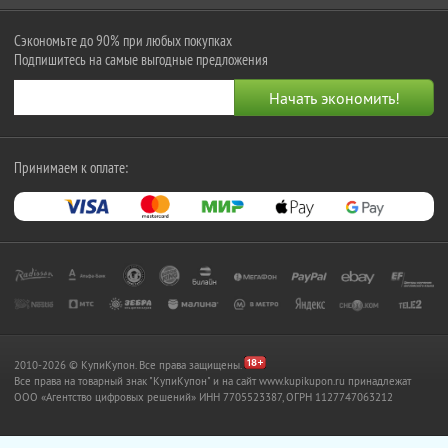
Сэкономьте до 90% при любых покупках
Подпишитесь на самые выгодные предложения
Принимаем к оплате:
2010-2026 © КупиКупон. Все права защищены.
Все права на товарный знак "КупиКупон" и на сайт www.kupikupon.ru принадлежат
OOO «Агентство цифровых решений» ИНН 7705523387, ОГРН 1127747063212