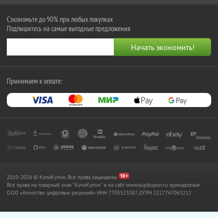
Сэкономьте до 90% при любых покупках
Подпишитесь на самые выгодные предложения
Принимаем к оплате:
2010-2026 © КупиКупон. Все права защищены.
Все права на товарный знак "КупиКупон" и на сайт www.kupikupon.ru принадлежат
OOO «Агентство цифровых решений» ИНН 7705523387, ОГРН 1127747063212