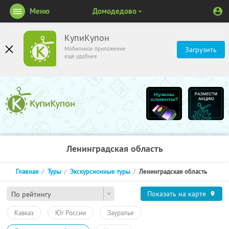
Меню
Домодедово
КупиКупон
Мобильное приложение
Загрузить
ещё удобнее
Ленинградская область
Главная
Туры
Экскурсионные туры
Ленинградская область
Показать на карте
По рейтингу
Кавказ
Юг России
Зауралье