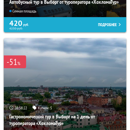
Автобусный тур в Выборг от туроператора «ХохломаТур»
Сенная площадь
420
ПОДРОБНЕЕ
руб.
4230
руб.
-51
%
08:58:22
Купили:
5
Гастрономический тур в Выборг на 1 день от
туроператора «ХохломаТур»