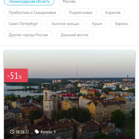
Ленинградская область
Москва
Прибалтика и Скандинавия
Подмосковье
Карелия
Санкт-Петербург
Золотое кольцо
Крым
Европа
Другие города России
Дальний восток
-51
%
08:58:22
Купили:
9