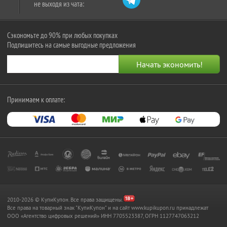
не выходя из чата:
Сэкономьте до 90% при любых покупках
Подпишитесь на самые выгодные предложения
Принимаем к оплате:
2010-2026 © КупиКупон. Все права защищены.
Все права на товарный знак "КупиКупон" и на сайт www.kupikupon.ru принадлежат
OOO «Агентство цифровых решений» ИНН 7705523387, ОГРН 1127747063212