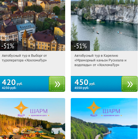
-51
%
-51
%
Автобусный тур в Выборг от
Автобусный тур в Карелию
16:13:35
Купили:
9
16:13:35
Купили:
24
туроператора «ХохломаТур»
«Мраморный каньон Рускеала и
Сенная площадь
Сенная площадь
водопады» от «ХохломаТур»
420
450
руб.
руб.
4230
руб.
4550
руб.