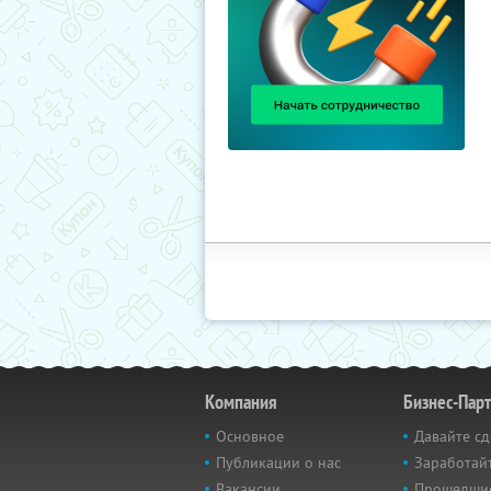
Компания
Бизнес-Пар
Основное
Давайте сд
Публикации о нас
Заработайт
Вакансии
Прошедши