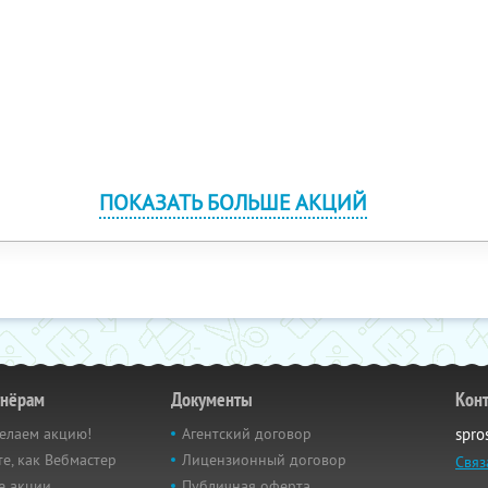
ПОКАЗАТЬ БОЛЬШЕ АКЦИЙ
тнёрам
Документы
Кон
елаем акцию!
Агентский договор
spro
е, как Вебмастер
Лицензионный договор
Связ
е акции
Публичная оферта