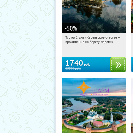
-50
%
Тур на 2 дня «Карельское счастье —
16:13:35
Купили:
39
проживание на берегу Ладоги»
Достоевская
1740
руб.
13900
руб.