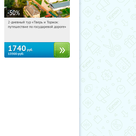
-50
%
2-дневный тур «Тверь и Торжок:
16:13:35
Купили:
30
путешествие по государевой дороге»
Достоевская
1740
руб.
13900
руб.