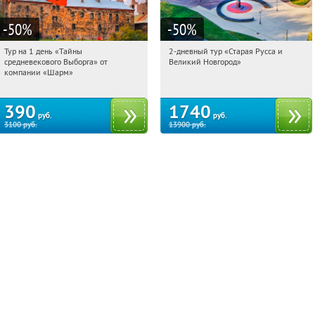
-50
%
-50
%
Тур на 1 день «Тайны
2-дневный тур «Старая Русса и
16:13:35
Купили:
58
16:13:35
Купили:
8
средневекового Выборга» от
Великий Новгород»
Достоевская
Достоевская
компании «Шарм»
390
1740
руб.
руб.
3100
руб.
13900
руб.