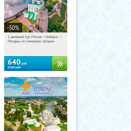
-50
%
1-дневный тур «Псков — Изборск —
16:13:35
Купили:
12
Печоры» от компании «Шарм»
Достоевская
640
руб.
5100
руб.