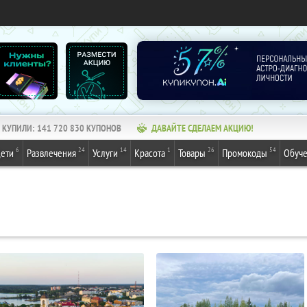
КУПИЛИ:
141 720 830
КУПОНОВ
ДАВАЙТЕ СДЕЛАЕМ АКЦИЮ!
6
24
14
1
26
54
ети
Развлечения
Услуги
Красота
Товары
Промокоды
Обуч