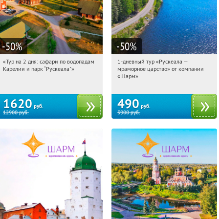
-50
%
-50
%
«Тур на 2 дня: сафари по водопадам
1-дневный тур «Рускеала —
16:13:35
Купили:
6
16:13:35
Купили:
48
Карелии и парк “Рускеала"»
мраморное царство» от компании
Достоевская
Достоевская
«Шарм»
1620
490
руб.
руб.
12900
руб.
3900
руб.