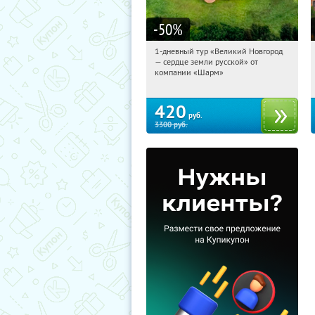
-50
%
1-дневный тур «Великий Новгород
16:13:35
Купили:
22
— сердце земли русской» от
Достоевская
компании «Шарм»
420
руб.
3300
руб.