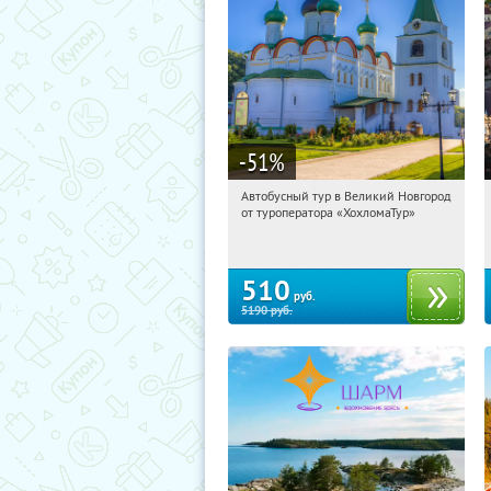
-51
%
Автобусный тур в Великий Новгород
16:13:35
Купили:
2
от туроператора «ХохломаТур»
Сенная площадь
510
руб.
5190
руб.