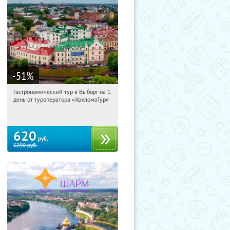
-51
%
Гастрономический тур в Выборг на 1
16:13:35
Купили:
5
день от туроператора «ХохломаТур»
Сенная площадь
620
руб.
6290
руб.