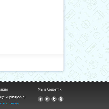
такты
Мы в Соцсетях
si@kupikupon.ru
аться с нами