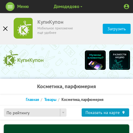
Меню
Домодедово
КупиКупон
Мобильное приложение
Загрузить
ещё удобнее
Косметика, парфюмерия
Главная
Товары
Косметика, парфюмерия
Показать на карте
По рейтингу