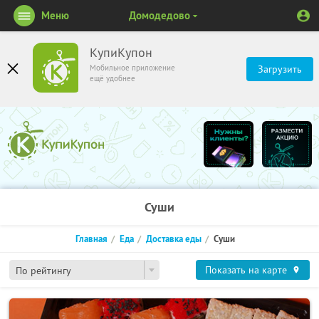
Меню
Домодедово
КупиКупон
Мобильное приложение
Загрузить
ещё удобнее
Суши
Главная
Еда
Доставка еды
Суши
Показать на карте
По рейтингу