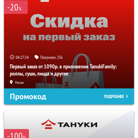
-20
%
04:27:53
Получили:
256
Первый заказ от 1090р. в приложении TanukiFamily:
роллы, суши, пицца и другое
Россия
Промокод
ПОДРОБНЕЕ
-100
%