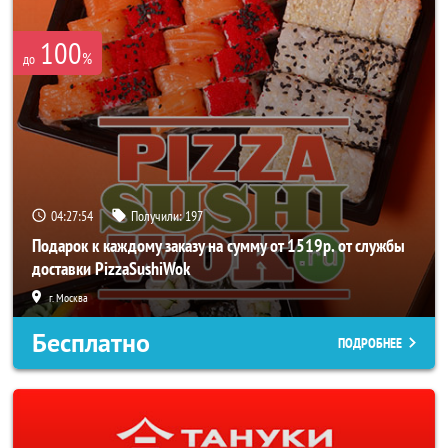
100
%
до
04:27:53
Получили:
197
Подарок к каждому заказу на сумму от 1519р. от службы
доставки PizzaSushiWok
г. Москва
Бесплатно
ПОДРОБНЕЕ