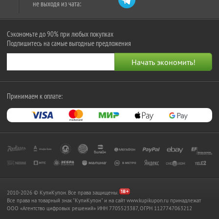
не выходя из чата:
Сэкономьте до 90% при любых покупках
Подпишитесь на самые выгодные предложения
Принимаем к оплате:
2010-2026 © КупиКупон. Все права защищены.
Все права на товарный знак "КупиКупон" и на сайт www.kupikupon.ru принадлежат
OOO «Агентство цифровых решений» ИНН 7705523387, ОГРН 1127747063212