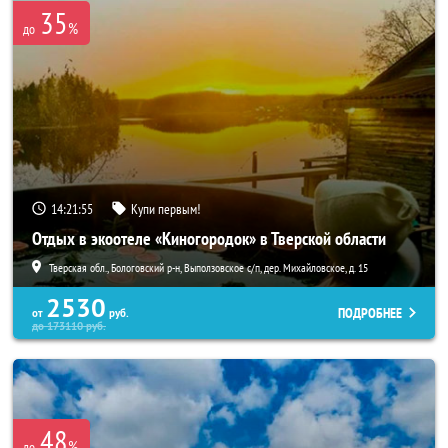
35
%
до
14:21:54
Купи первым!
Отдых в экоотеле «Киногородок» в Тверской области
Тверская обл., Бологовский р-н, Выползовское с/п, дер. Михайловское, д. 15
2530
ПОДРОБНЕЕ
от
руб.
до
173110
руб.
48
%
до