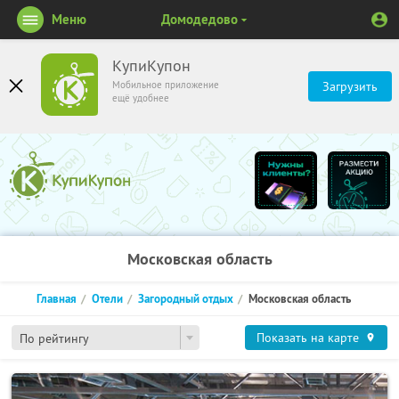
Меню
Домодедово
КупиКупон
Мобильное приложение
Загрузить
ещё удобнее
Московская область
Главная
Отели
Загородный отдых
Московская область
Показать на карте
По рейтингу