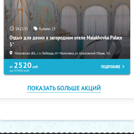
14:21:54
Купили:
13
Отдых для двоих в загородном отеле Malakhovka Palace
5*
Московская обл., г. о. Люберцы, пгт Малаховка, ул. Красковский Обрыв, 7к1
2520
ПОДРОБНЕЕ
от
руб.
до
57000
руб.
ПОКАЗАТЬ БОЛЬШЕ АКЦИЙ