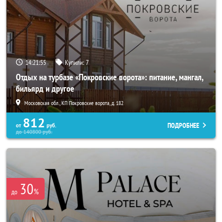
14:21:54
Купили:
7
Отдых на турбазе «Покровские ворота»: питание, мангал,
бильярд и другое
Московская обл., КП Покровские ворота, д. 182
812
ПОДРОБНЕЕ
от
руб.
до
140800
руб.
30
%
до