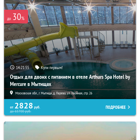
30
%
до
14:21:54
Купи первым!
Отдых для двоих с питанием в отеле Arthurs Spa Hotel by
Mercure в Мытищах
Московская обл., г. Мытищи, д. Ларево, ул. Хвойная, стр. 26
2828
ПОДРОБНЕЕ
от
руб.
до
65700
руб.