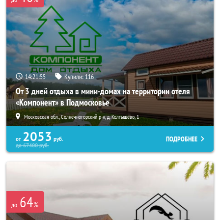
14:21:54
Купили:
116
От 3 дней отдыха в мини-домах на территории отеля
«Компонент» в Подмосковье
Московская обл., Солнечногорский р-н, д. Колтышево, 1
2053
ПОДРОБНЕЕ
от
руб.
до
67400
руб.
64
%
до