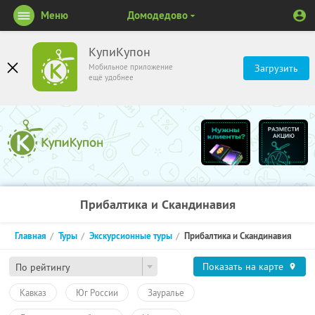
Меню
Домодедово
КупиКупон
Мобильное приложение
Загрузить
ещё удобнее
Прибалтика и Скандинавия
Главная
Туры
Экскурсионные туры
Прибалтика и Скандинавия
Показать на карте
По рейтингу
Кавказ
Юг России
Зауралье