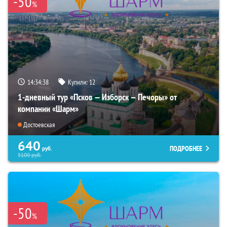
-50
%
14:34:37
Купили:
12
1-дневный тур «Псков — Изборск — Печоры» от
компании «Шарм»
Достоевская
640
ПОДРОБНЕЕ
руб.
5100
руб.
-50
%