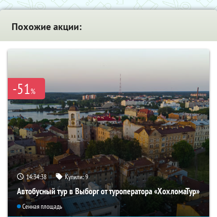
Похожие акции:
-51
%
14:34:37
Купили:
9
Автобусный тур в Выборг от туроператора «ХохломаТур»
Сенная площадь