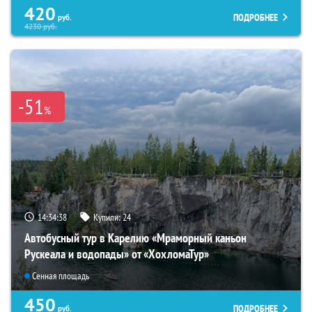
420
ПОДРОБНЕЕ
руб.
4230
руб.
-51
%
14:34:37
Купили:
24
Автобусный тур в Карелию «Мраморный каньон
Рускеала и водопады» от «ХохломаТур»
Сенная площадь
450
ПОДРОБНЕЕ
руб.