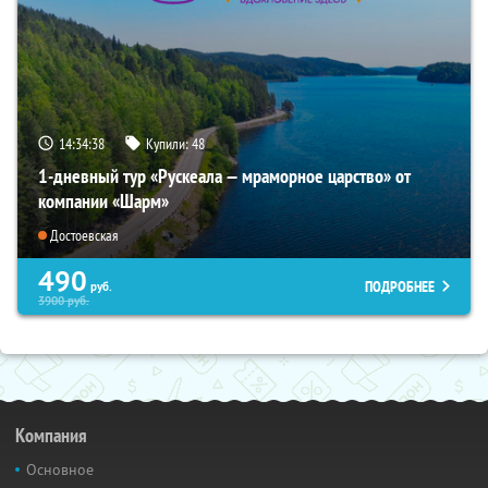
14:34:37
Купили:
48
1-дневный тур «Рускеала — мраморное царство» от
компании «Шарм»
Достоевская
490
ПОДРОБНЕЕ
руб.
3900
руб.
Компания
Основное