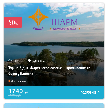
-50
%
14:34:37
Купили:
39
Тур на 2 дня «Карельское счастье — проживание на
берегу Ладоги»
Достоевская
1740
ПОДРОБНЕЕ
руб.
13900
руб.