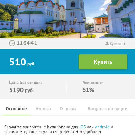
2
:
:
Купили:
510
руб.
Цена без скидки:
Экономия:
5190
51%
руб.
Основное
Адреса
Отзывы
Вопросы по акции
Скачайте приложение КупиКупона для
IOS
или
Android
и
покажите купон с экрана смартфона. Это удобно :)