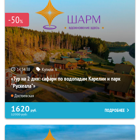
-50
%
14:34:37
Купили:
6
«Тур на 2 дня: сафари по водопадам Карелии и парк
“Рускеала"»
Достоевская
1620
ПОДРОБНЕЕ
руб.
12900
руб.