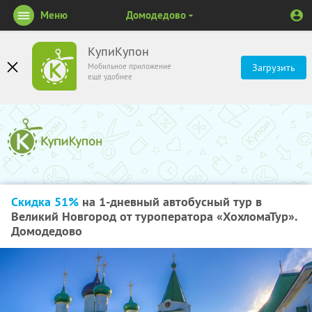
Меню
Домодедово
КупиКупон
Мобильное приложение
Загрузить
ещё удобнее
Скидка 51%
на 1-дневный автобусный тур в
Великий Новгород от туроператора «ХохломаТур».
Домодедово