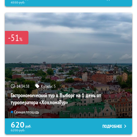
4550
руб.
-51
%
14:34:37
Купили:
5
Гастрономический тур в Выборг на 1 день от
туроператора «ХохломаТур»
Сенная площадь
620
ПОДРОБНЕЕ
руб.
6290
руб.