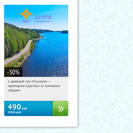
-50
%
1-дневный тур «Рускеала —
12:47:42
Купили:
48
мраморное царство» от компании
Достоевская
«Шарм»
490
руб.
3900
руб.