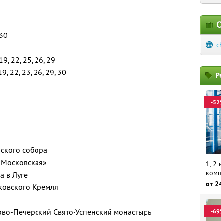
О
 30
c
 19, 22, 25, 26, 29
 19, 22, 23, 26, 29, 30
Р
-52
нского собора
 «Московская»
1, 2
комп
а в Луге
от
2
ковского Кремля
ово-Печерский Свято-Успенский монастырь
-69