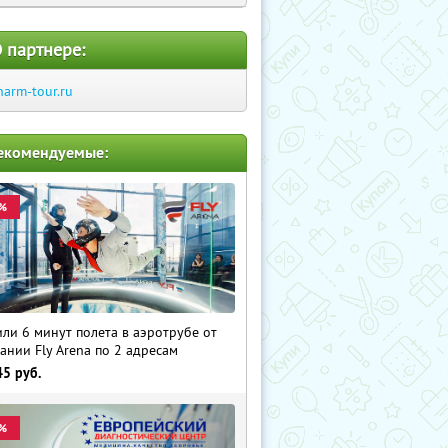
 партнере:
harm-tour.ru
екомендуемые:
%
 или 6 минут полета в аэротрубе от
ании Fly Arena по 2 адресам
45
руб.
%