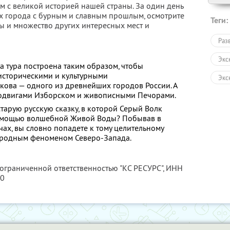
м с великой историей нашей страны. За один день
их города с бурным и славным прошлым, осмотрите
Теги:
ы и множество других интересных мест и
Раз
Экс
ма тура построена таким образом, чтобы
 историческими и культурными
Экс
кова — одного из древнейших городов России. А
подвигами Изборском и живописными Печорами.
Авт
тарую русскую сказку, в которой Серый Волк
Пеш
омощью волшебной Живой Воды? Побывав в
ах, вы словно попадете к тому целительному
Тур
иродным феноменом Северо-Запада.
Раз
 ограниченной ответственностью "КС РЕСУРС",
ИНН
80