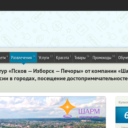
6
24
12
1
26
50
ети
Развлечения
Услуги
Красота
Товары
Промокоды
Обуч
тур «Псков — Изборск — Печоры» от компании «Ша
сии в городах, посещение достопримечательносте
Купил
Цена