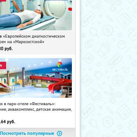
в «Европейском диагностическом
ре» на «Марксистской»
80
руб.
%
х в парк-отеле «Фестиваль»:
ние, аквакомплекс, детская анимация,
i
164
руб.
Посмотреть популярные