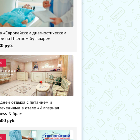
в «Европейском диагностическом
ре на Цветном бульваре»
80
руб.
%
 дней отдыха с питанием и
лечениями в отеле «Империал
ness & Spa»
600
руб.
%