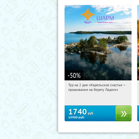
-50
%
Тур на 2 дня «Карельское счастье —
12:47:42
Купили:
39
проживание на берегу Ладоги»
Достоевская
1740
руб.
13900
руб.