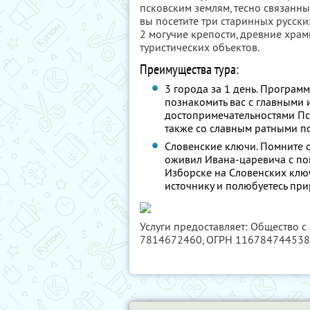
псковским землям, тесно связанны
вы посетите три старинных русск
2 могучие крепости, древние храм
туристических объектов.
Преимущества тура:
3 города за 1 день. Програм
познакомить вас с главными
достопримечательностями Пс
также со славным ратными 
Словенские ключи. Помните с
оживил Ивана-царевича с п
Изборске на Словенских ключ
источнику и полюбуетесь пр
Услуги предоставляет: Общество с
7814672460
, ОГРН 11678474453