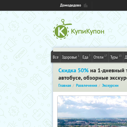
Домодедово
1
7
17
13
Все
Здоровье
Еда
Отели
Туры
Д
Скидка 50%
на 1-дневный 
автобусе, обзорные экскур
Главная
Развлечения
Экскурсии