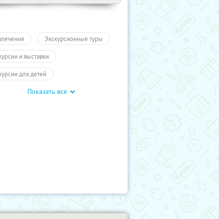
влечения
Экскурсионные туры
курсии и выставки
курсии для детей
Показать все
обусные экскурсии
ие экскурсии
Экскурсии
ы
Другие города России
влечения