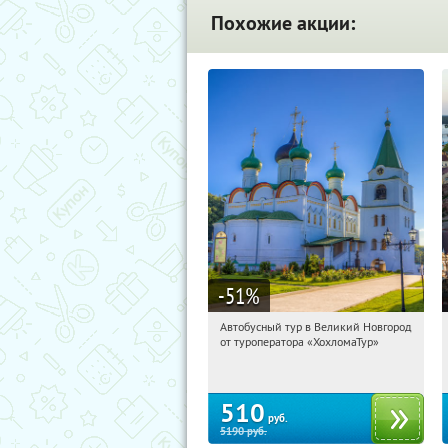
Похожие акции:
-51
%
Автобусный тур в Великий Новгород
12:47:42
Купили:
2
от туроператора «ХохломаТур»
Сенная площадь
510
руб.
5190
руб.