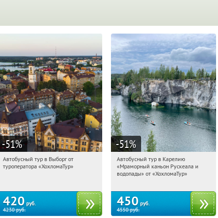
-51
%
-51
%
Автобусный тур в Выборг от
Автобусный тур в Карелию
12:47:42
Купили:
9
12:47:42
Купили:
24
туроператора «ХохломаТур»
«Мраморный каньон Рускеала и
Сенная площадь
Сенная площадь
водопады» от «ХохломаТур»
420
450
руб.
руб.
4230
руб.
4550
руб.