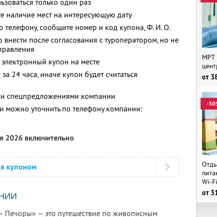
зоваться только один раз
е наличие мест на интересующую дату
о телефону, сообщите номер и код купона,
Ф. И. О.
 внести после согласования с туроператором, но не
тправления
МРТ 
 электронный купон на месте
цент
за 24 часа, иначе купон будет считаться
от
3
ими спецпредложениями компании
-30
 можно уточнить по телефону компании:
ря 2026 включительно
Отды
ся купоном
пита
Wi-F
от
3
НИИ
— Печоры» — это путешествие по живописным