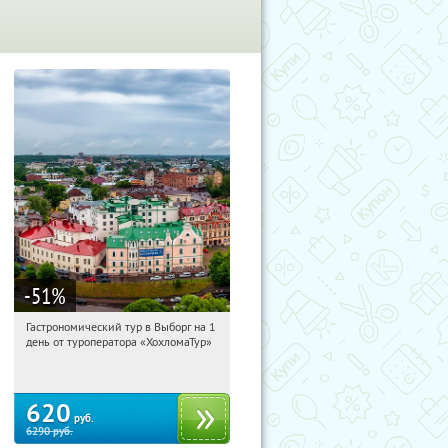
-51
%
Гастрономический тур в Выборг на 1
12:47:42
Купили:
5
день от туроператора «ХохломаТур»
Сенная площадь
620
руб.
6290
руб.