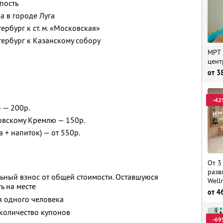
пость
а в городе Луга
ербург к ст. м. «Московская»
тербург к Казанскому собору
МРТ 
цент
от
3
-42
 — 200р.
овскому Кремлю — 150р.
 + напиток) — от 550р.
От 3
разв
ьный взнос от общей стоимости. Оставшуюся
Well
ь на месте
от
4
я одного человека
количество купонов
-69