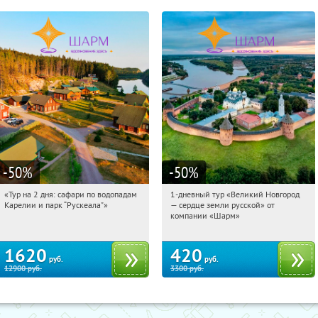
-50
%
-50
%
«Тур на 2 дня: сафари по водопадам
1-дневный тур «Великий Новгород
12:47:42
Купили:
6
12:47:42
Купили:
22
Карелии и парк “Рускеала"»
— сердце земли русской» от
Достоевская
Достоевская
компании «Шарм»
1620
420
руб.
руб.
12900
руб.
3300
руб.