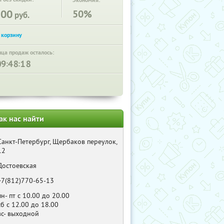
Экономия:
100
50%
руб.
нца продаж осталось:
:
:
ак нас найти
Санкт-Петербург, Щербаков переулок,
12
Достоевская
+7(812)770-65-13
пн- пт с 10.00 до 20.00
сб с 12.00 до 18.00
вс- выходной