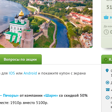
5
До ко
Вопросы по акции
К
а для
IOS
или
Android
и покажите купон с экрана
 — Печоры»
от компании
«Шарм»
со скидкой 50%
месте: 1910р. вместо 5100р.