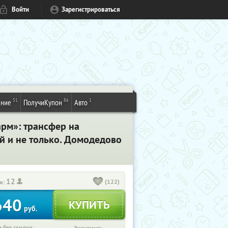
Войти
Зарегистрироваться
31
86
1
ение
ПолучиКупон
Авто
рм»: трансфер на
й и не только. Домодедово
12
(122)
и:
640
руб.
 без скидки: