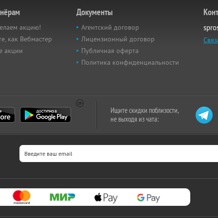
тнёрам
Документы
Кон
елаем акцию!
Агентский договор
spro
е, как Вебмастер
Лицензионный договор
Связ
е акции
Публичная оферта
Политика конфиденциальности
Ищите скидки поблизости,
не выходя из чата: