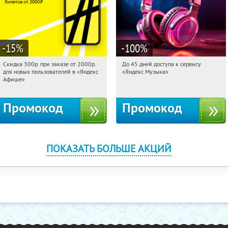
-15
%
-100
%
Скидка 300р. при заказе от 2000р.
До 45 дней доступа к сервису
10:39:16
Получили:
65
10:39:16
Получили:
48
для новых пользователей в «Яндекс
«Яндекс Музыка»
Россия
Россия
Афише»
Промокод
Промокод
ПОКАЗАТЬ БОЛЬШЕ АКЦИЙ