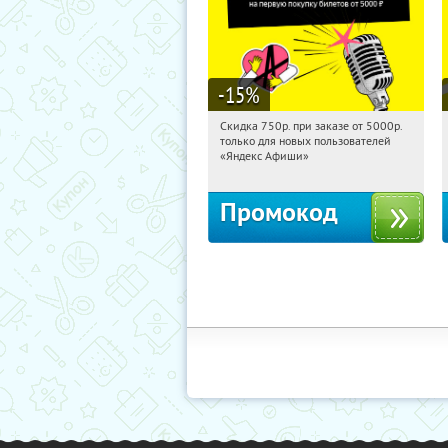
-15
%
Скидка 750р. при заказе от 5000р.
10:39:16
Получили:
114
только для новых пользователей
Россия
«Яндекс Афиши»
Промокод