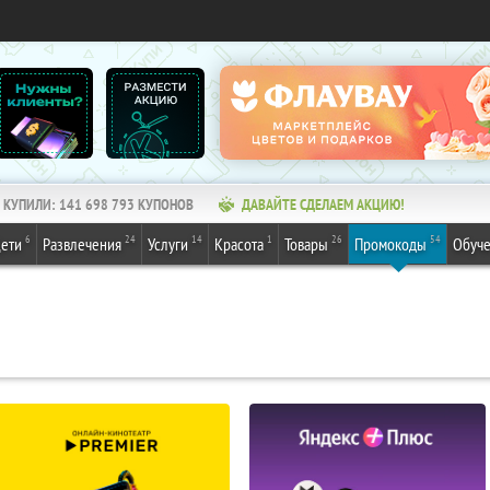
КУПИЛИ:
141 698 793
КУПОНОВ
ДАВАЙТЕ СДЕЛАЕМ АКЦИЮ!
6
24
14
1
26
54
ети
Развлечения
Услуги
Красота
Товары
Промокоды
Обуч