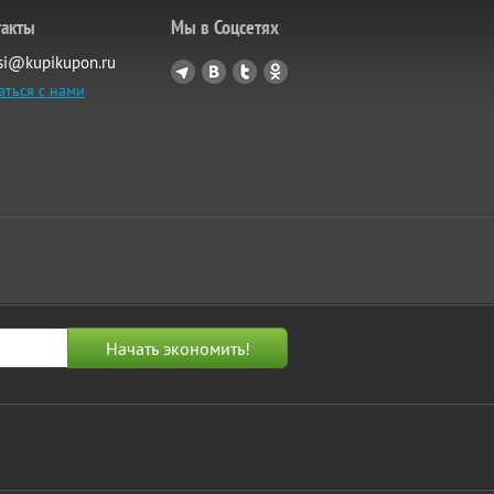
такты
Мы в Соцсетях
si@kupikupon.ru
аться с нами