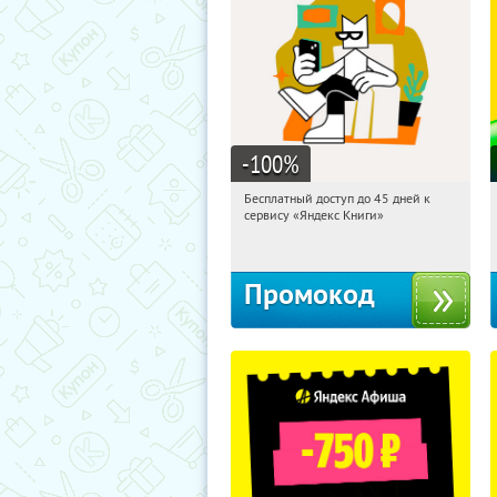
-100
%
Бесплатный доступ до 45 дней к
10:39:16
Получи первым!
сервису «Яндекс Книги»
Россия
Промокод