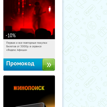
-10
%
Первая и все повторные покупки
10:39:16
Получили:
155
билетов от 3000р. в сервисе
Россия
«Яндекс Афиша»
Промокод