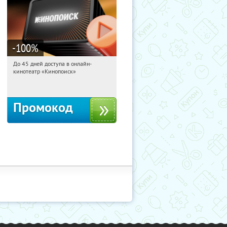
-100
%
До 45 дней доступа в онлайн-
10:39:16
Получили:
113
кинотеатр «Кинопоиск»
Россия
Промокод