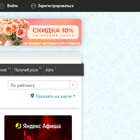
Войти
Зарегистрироваться
31
90
1
ение
ПолучиКупон
Авто
По рейтингу
Показать на карте