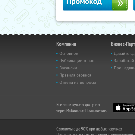
Промокод
Компания
Бизнес-Пар
Основное
Давайте сд
Публикации о нас
Заработайт
Вакансии
Прошедши
Правила сервиса
Ответы на вопросы
Все наши купоны доступны
через Мобильное Приложение:
Сэкономьте до 90% при любых покупках
Подпишитесь на самые выгодные предложения