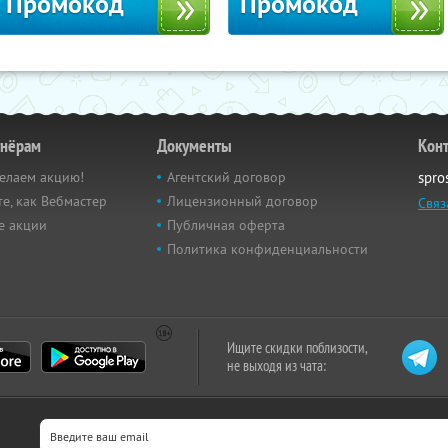
Промокод
Промокод
тнёрам
Документы
Кон
елаем акцию!
Агентский договор
spro
е, как Вебмастер
Лицензионный договор
Связ
е акции
Публичная оферта
Политика конфиденциальности
Ищите скидки поблизости,
не выходя из чата: