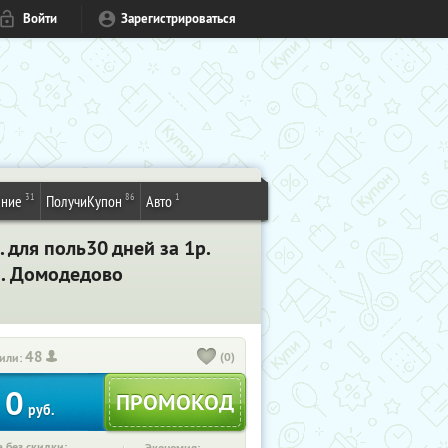
Войти
Зарегистрироваться
31
86
1
ение
ПолучиКупон
Авто
 для поль30 дней за 1р.
». Домодедово
48
(0)
или:
0
руб.
 без скидки: