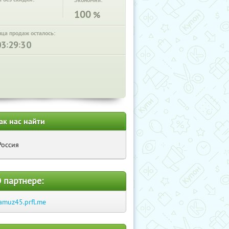
Экономия:
100
%
нца продаж осталось:
:
:
ак нас найти
Россия
 партнере:
amuz45.prfl.me