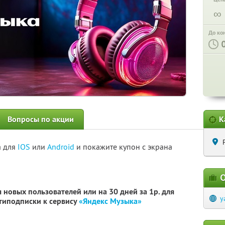
∞
До ко
Вопросы по акции
К
а для
IOS
или
Android
и покажите купон с экрана
О
 новых пользователей или на 30 дней за 1р. для
y
типодписки к сервису
«Яндекс Музыка»