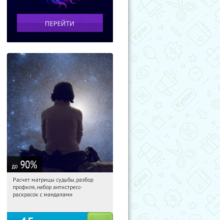
90
%
до
Расчет матрицы судьбы, разбор
06:26:24
Купили:
29
профиля, набор антистресс-
Россия
раскрасок с мандалами