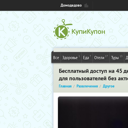
Домодедово
1
7
17
13
Все
Здоровье
Еда
Отели
Туры
Д
Бесплатный доступ на 45 дн
для пользователей без ак
Главная
Развлечения
Другое