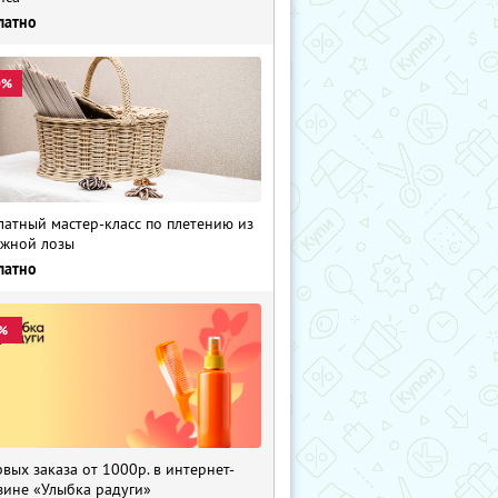
латно
0%
латный мастер-класс по плетению из
жной лозы
латно
%
рвых заказа от 1000р. в интернет-
зине «Улыбка радуги»