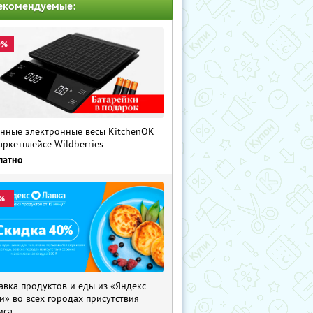
екомендуемые:
0%
нные электронные весы KitchenOK
аркетплейсе Wildberries
латно
%
авка продуктов и еды из «Яндекс
и» во всех городах присутствия
иса