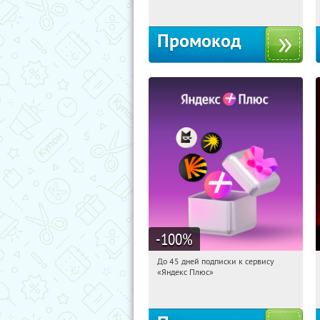
Промокод
-100
%
До 45 дней подписки к сервису
06:26:24
Получили:
19
«Яндекс Плюс»
Россия