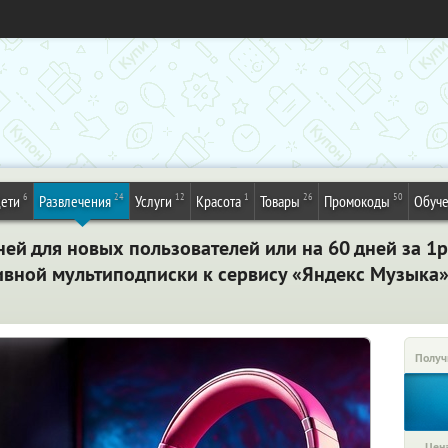
6
24
12
1
26
50
ети
Развлечения
Услуги
Красота
Товары
Промокоды
Обуч
ей для новых пользователей или на 60 дней за 1р.
тивной мультиподписки к сервису «Яндекс Музыка
Получ
Цена