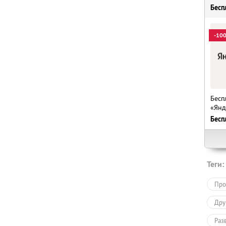
Бесп
-10
Бесп
«Янд
Бесп
Теги:
Про
Дру
Раз