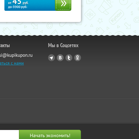
45
от
руб.
до
3900
руб.
такты
Мы в Соцсетях
si@kupikupon.ru
аться с нами