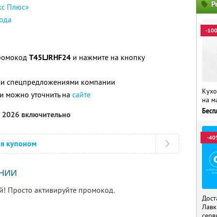
Р
кс Плюс»
ода
-10
промокод
T45LJRHF24
и нажмите на кнопку
ими спецпредложениями компании
Кухо
и можно уточнить на
сайте
на м
Бесп
а 2026 включительно
-40
ся купоном
НИИ
й! Просто активируйте промокод.
Дост
Лавк
серв