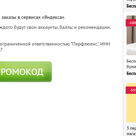
Бесп
 заказы в сервисах «Яндекса».
-10
каждого будут свои аккаунты, баллы и рекомендации.
 ограниченной ответственностью "Перфлюенс",
ИНН
57
Бесп
бума
ПРОМОКОД
Бесп
-35
3 пе
мага