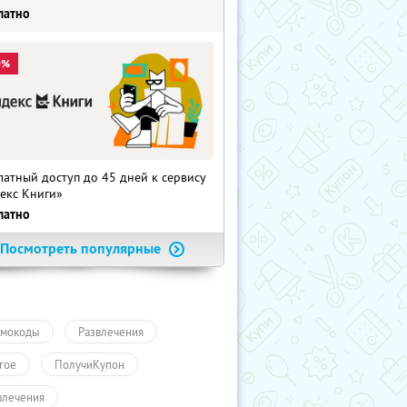
латно
0%
латный доступ до 45 дней к сервису
екс Книги»
латно
Посмотреть популярные
мокоды
Развлечения
гое
ПолучиКупон
влечения