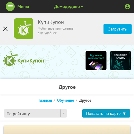
Меню
Домодедово
КупиКупон
Мобильное приложение
Загрузить
ещё удобнее
Другое
Главная
Обучение
Другое
Показать на карте
По рейтингу