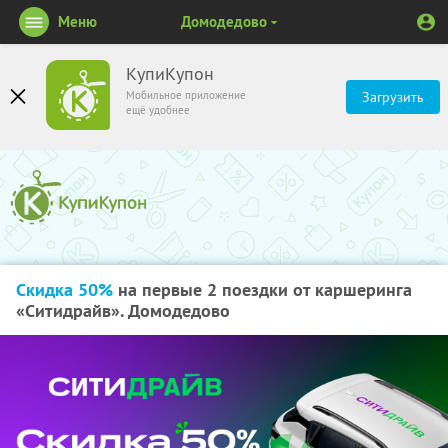
Меню
Домодедово
КупиКупон
Мобильное приложение
Загрузить
ещё удобнее
Скидка 50%
на первые 2 поездки от каршеринга
«Ситидрайв». Домодедово