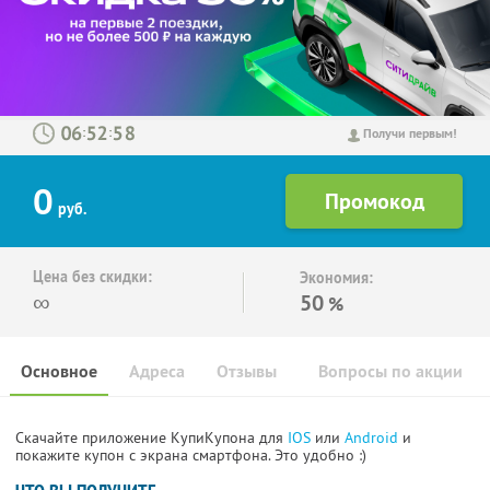
:
:
Получи первым!
0
руб.
Цена без скидки:
Экономия:
∞
50
%
Основное
Адреса
Отзывы
Вопросы по акции
Скачайте приложение КупиКупона для
IOS
или
Android
и
покажите купон с экрана смартфона. Это удобно :)