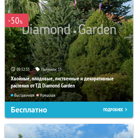
-50
%
09:52:54
Получили:
15
Хвойные, плодовые, лиственные и декоративные
растения от ТД Diamond Garden
Выставочная
Угрешская
Бесплатно
ПОДРОБНЕЕ