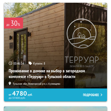
30
%
до
00:46:13
Купили:
8
Проживание в домике на выбор в загородном
комплексе «Терруар» в Тульской области
Тульская обл., Ясногорский р-н, с. Кузмищево
4780
ПОДРОБНЕЕ
от
руб.
до
57400
руб.