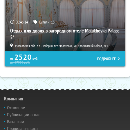
00:46:13
Купили:
13
Отдых для двоих в загородном отеле Malakhovka Palace
5*
Московская обл., г. о. Люберцы, пгт Малаховка, ул. Красковский Обрыв, 7к1
2520
ПОДРОБНЕЕ
от
руб.
до
57000
руб.
Компания
Основное
Публикации о нас
Вакансии
Правила сервиса