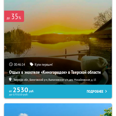
35
%
до
00:46:13
Купи первым!
Отдых в экоотеле «Киногородок» в Тверской области
Тверская обл., Бологовский р-н, Выползовское с/п, дер. Михайловское, д. 15
2530
ПОДРОБНЕЕ
от
руб.
до
173110
руб.