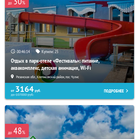
30
%
до
00:46:13
Купили:
25
Отдых в парк-отеле «Фестиваль»: питание,
аквакомплекс, детская анимация, Wi-Fi
Рязанская обл., Клепиковский район, пос. Чулис
3164
ПОДРОБНЕЕ
от
руб.
до
107880
руб.
48
%
до