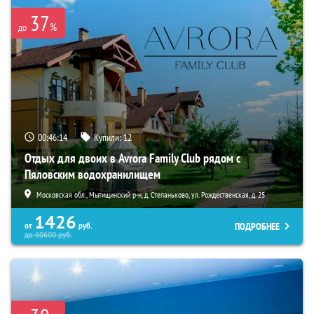
37
%
до
00:46:13
Купили:
12
Отдых для двоих в Avrora Family Club рядом с
Пяловским водохранилищем
Московская обл., Мытищинский р-н, д. Степаньково, ул. Рождественская, д. 25
1426
ПОДРОБНЕЕ
от
руб.
до
60600
руб.