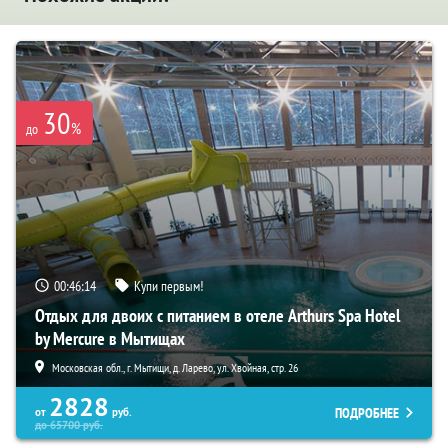
30
%
до
00:46:13
Купи первым!
Отдых для двоих с питанием в отеле Arthurs Spa Hotel
by Mercure в Мытищах
Московская обл., г. Мытищи, д. Ларево, ул. Хвойная, стр. 26
2828
ПОДРОБНЕЕ
от
руб.
до
65700
руб.