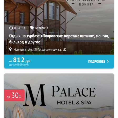
00:46:13
Купили:
8
Отдых на турбазе «Покровские ворота»: питание, мангал,
бильярд и другое
Московская обл., КП Покровские ворота, д. 182
812
ПОДРОБНЕЕ
от
руб.
до
140800
руб.
30
%
до