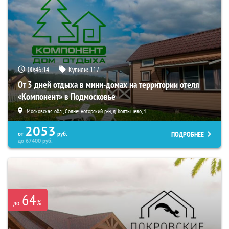
00:46:13
Купили:
117
От 3 дней отдыха в мини-домах на территории отеля
«Компонент» в Подмосковье
Московская обл., Солнечногорский р-н, д. Колтышево, 1
2053
ПОДРОБНЕЕ
от
руб.
до
67400
руб.
64
%
до