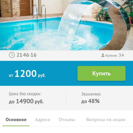
34
:
:
Купили:
1200
от
руб.
Цена без скидки:
Экономия:
14900
48%
до
до
руб.
Основное
Адреса
Отзывы
Вопросы по акции