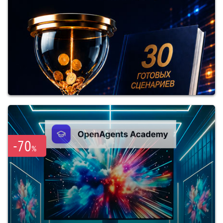
-70
%