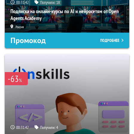
00:31:41
Получили:
18
Подписка на онлайн-курсы по AI и нейросетям от Open
Agents Academy
Россия
Промокод
ПОДРОБНЕЕ
-63
%
00:31:41
Получили:
4