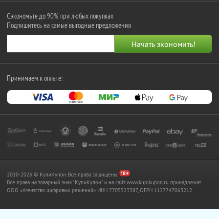
Сэкономьте до 90% при любых покупках
Подпишитесь на самые выгодные предложения
Принимаем к оплате:
2010-2026 © КупиКупон. Все права защищены.
Все права на товарный знак "КупиКупон" и на сайт www.kupikupon.ru принадлежат
OOO «Агентство цифровых решений» ИНН 7705523387, ОГРН 1127747063212