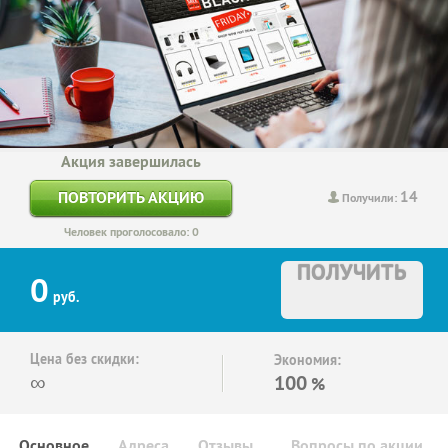
Акция завершилась
14
ПОВТОРИТЬ АКЦИЮ
Получили:
Человек проголосовало: 0
ПОЛУЧИТЬ
0
руб.
Цена без скидки:
Экономия:
∞
100
%
Основное
Адреса
Отзывы
Вопросы по акции