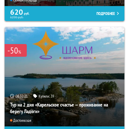
Сенная площадь
620
ПОДРОБНЕЕ
руб.
6290
руб.
-50
%
08:32:19
Купили:
39
Тур на 2 дня «Карельское счастье — проживание на
берегу Ладоги»
Достоевская