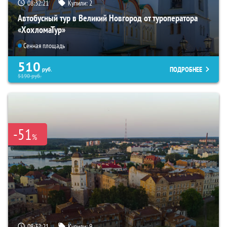
08:32:19
Купили:
2
Автобусный тур в Великий Новгород от туроператора
«ХохломаТур»
Сенная площадь
510
ПОДРОБНЕЕ
руб.
5190
руб.
-51
%
08:32:19
Купили:
9