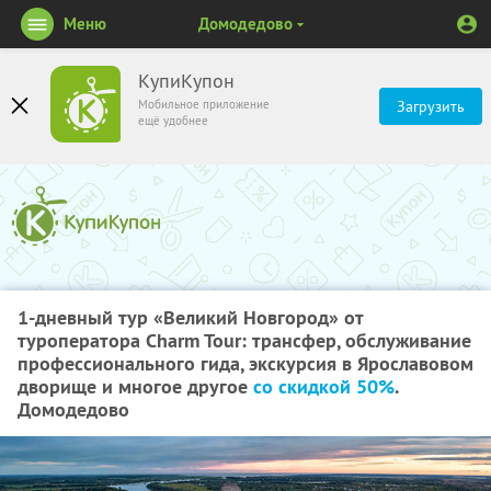
Меню
Домодедово
КупиКупон
Мобильное приложение
Загрузить
ещё удобнее
1-дневный тур «Великий Новгород» от
туроператора Charm Tour: трансфер, обслуживание
профессионального гида, экскурсия в Ярославовом
дворище и многое другое
со скидкой 50%
.
Домодедово