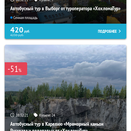
Автобусный тур в Выборг от туроператора «ХохломаТур»
Сенная площадь
420
ПОДРОБНЕЕ
руб.
4230
руб.
-51
%
08:32:19
Купили:
24
Автобусный тур в Карелию «Мраморный каньон
Рускеала и водопады» от «ХохломаТур»