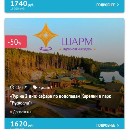
1740
ПОДРОБНЕЕ
руб.
13900
руб.
-50
%
08:32:19
Купили:
6
«Тур на 2 дня: сафари по водопадам Карелии и парк
“Рускеала"»
Достоевская
1620
ПОДРОБНЕЕ
руб.
12900
руб.