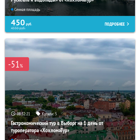
Сенная площадь
450
ПОДРОБНЕЕ
руб.
4550
руб.
-51
%
08:32:19
Купили:
5
Гастрономический тур в Выборг на 1 день от
туроператора «ХохломаТур»