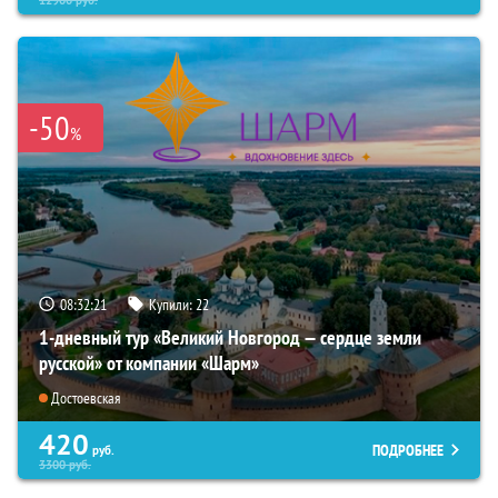
-50
%
08:32:19
Купили:
22
1-дневный тур «Великий Новгород — сердце земли
русской» от компании «Шарм»
Достоевская
420
ПОДРОБНЕЕ
руб.
3300
руб.