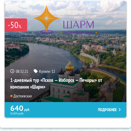
-50
%
08:32:19
Купили:
12
1-дневный тур «Псков — Изборск — Печоры» от
компании «Шарм»
Достоевская
640
ПОДРОБНЕЕ
руб.
5100
руб.