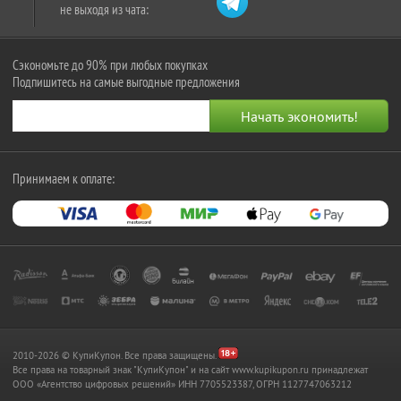
не выходя из чата:
Сэкономьте до 90% при любых покупках
Подпишитесь на самые выгодные предложения
Принимаем к оплате:
2010-2026 © КупиКупон. Все права защищены.
Все права на товарный знак "КупиКупон" и на сайт www.kupikupon.ru принадлежат
OOO «Агентство цифровых решений» ИНН 7705523387, ОГРН 1127747063212