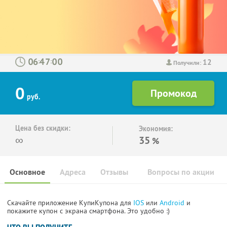
12
:
:
Получили:
0
руб.
Цена без скидки:
Экономия:
∞
35
%
Основное
Адреса
Отзывы
Вопросы по акции
Скачайте приложение КупиКупона для
IOS
или
Android
и
покажите купон с экрана смартфона. Это удобно :)