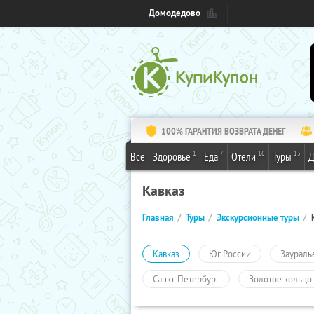
Домодедово
100% ГАРАНТИЯ ВОЗВРАТА ДЕНЕГ
1
7
16
13
Все
Здоровье
Еда
Отели
Туры
Д
Кавказ
Главная
Туры
Экскурсионные туры
Кавказ
Юг России
Заураль
Санкт-Петербург
Золотое кольцо