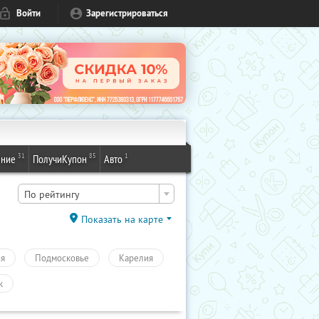
Войти
Зарегистрироваться
31
85
1
ение
ПолучиКупон
Авто
По рейтингу
Показать на карте
ия
Подмосковье
Карелия
к