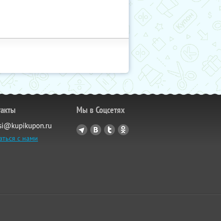
такты
Мы в Соцсетях
si@kupikupon.ru
аться с нами