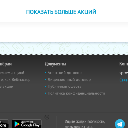
ПОКАЗАТЬ БОЛЬШЕ АКЦИЙ
тнёрам
Документы
Кон
елаем акцию!
Агентский договор
spro
е, как Вебмастер
Лицензионный договор
Связ
е акции
Публичная оферта
Политика конфиденциальности
Ищите скидки поблизости,
не выходя из чата: