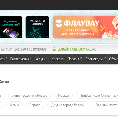
КУПИЛИ:
141 660 890
КУПОНОВ
ДАВАЙТЕ СДЕЛАЕМ АКЦИЮ!
6
24
12
1
26
49
ети
Развлечения
Услуги
Красота
Товары
Промокоды
Обуч
Кавказ
е
Ленинградская область
Москва
Прибалтика и Скандинав
Крым
Европа
Другие города России
Дальний восто