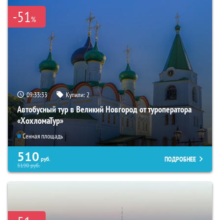
-51
%
09:33:31
Купили:
2
Автобусный тур в Великий Новгород от туроператора
«ХохломаТур»
Сенная площадь
510
ПОДРОБНЕЕ
руб.
5190
руб.