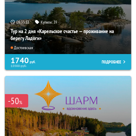
09:33:31
Купили:
39
Тур на 2 дня «Карельское счастье — проживание на
берегу Ладоги»
Достоевская
1740
ПОДРОБНЕЕ
руб.
13900
руб.
-50
%