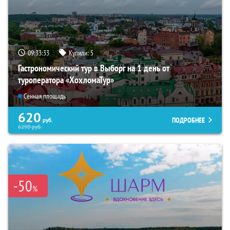
09:33:31
Купили:
5
Гастрономический тур в Выборг на 1 день от
туроператора «ХохломаТур»
Сенная площадь
620
ПОДРОБНЕЕ
руб.
6290
руб.
-50
%