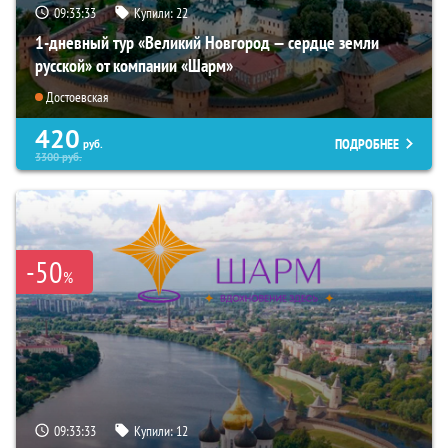
09:33:31
Купили:
22
1-дневный тур «Великий Новгород — сердце земли
русской» от компании «Шарм»
Достоевская
420
ПОДРОБНЕЕ
руб.
3300
руб.
-50
%
09:33:31
Купили:
12