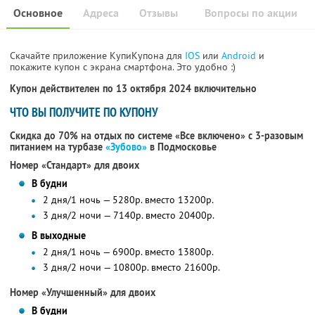
Основное
Адреса
Отзывы
Вопросы по акции
Скачайте приложение КупиКупона для
IOS
или
Android
и
покажите купон с экрана смартфона. Это удобно :)
Купон действителен по 13 октября 2024 включительно
ЧТО ВЫ ПОЛУЧИТЕ ПО КУПОНУ
Скидка до 70% на отдых по системе «Все включено» с 3-разовым
питанием на турбазе
«Зубово»
в Подмосковье
Номер «Стандарт» для двоих
В будни
2 дня/1 ночь — 5280р. вместо 13200р.
3 дня/2 ночи — 7140р. вместо 20400р.
В выходные
2 дня/1 ночь — 6900р. вместо 13800р.
3 дня/2 ночи — 10800р. вместо 21600р.
Номер «Улучшенный» для двоих
В будни