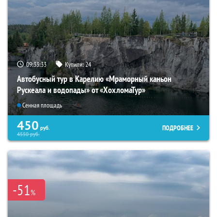
09:33:31
Купили:
24
Автобусный тур в Карелию «Мраморный каньон
Рускеала и водопады» от «ХохломаТур»
Сенная площадь
450
ПОДРОБНЕЕ
руб.
4550
руб.
-51
%