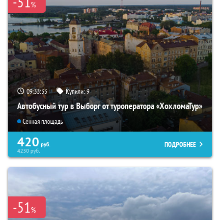
-51
%
09:33:31
Купили:
9
Автобусный тур в Выборг от туроператора «ХохломаТур»
Сенная площадь
420
ПОДРОБНЕЕ
руб.
4230
руб.
-51
%