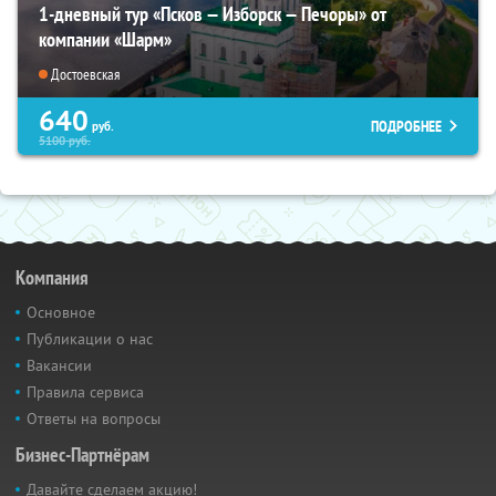
1-дневный тур «Псков — Изборск — Печоры» от
компании «Шарм»
Достоевская
640
ПОДРОБНЕЕ
руб.
5100
руб.
Компания
Основное
Публикации о нас
Вакансии
Правила сервиса
Ответы на вопросы
Бизнес-Партнёрам
Давайте сделаем акцию!