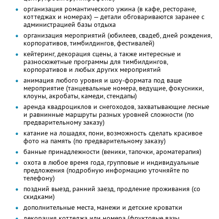
организация романтического ужина (в кафе, ресторане,
коттеджах и номерах) — детали обговариваются заранее с
администрацией базы отдыха
организация мероприятий (юбилеев, свадеб, дней рождения,
корпоративов, тимбилдингов, фестивалей)
кейтеринг, декорация сцены, а также интересные и
разносюжетные программы для тимбилдингов,
корпоративов и любых других мероприятий
анимация любого уровня и шоу-формата под ваше
мероприятие (танцевальные номера, ведущие, фокусники,
клоуны, акробаты, камеди, стендапы)
аренда квадроциклов и снегоходов, захватывающие лесные
и равнинные маршруты разных уровней сложности (по
предварительному заказу)
катание на лошадях, пони, возможность сделать красивое
фото на память (по предварительному заказу)
банные принадлежности (веники, тапочки, ароматерапия)
охота в любое время года, групповые и индивидуальные
предложения (подробную информацию уточняйте по
телефону)
поздний выезд, ранний заезд, продление проживания (со
скидками)
дополнительные места, манежи и детские кроватки
декорация коттеджа или номера (фруктовые вазы,