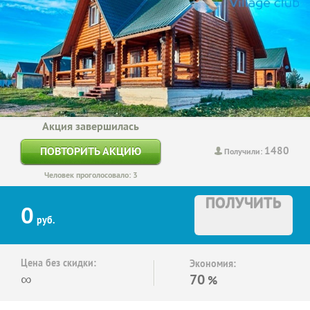
Акция завершилась
1480
ПОВТОРИТЬ АКЦИЮ
Получили:
Человек проголосовало: 3
ПОЛУЧИТЬ
0
руб.
Цена без скидки:
Экономия:
∞
70
%