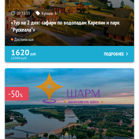
09:33:31
Купили:
6
«Тур на 2 дня: сафари по водопадам Карелии и парк
“Рускеала"»
Достоевская
1620
ПОДРОБНЕЕ
руб.
12900
руб.
-50
%