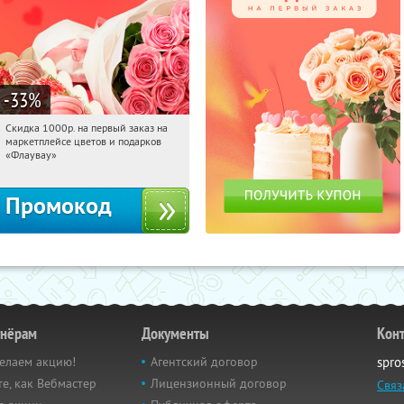
-33
%
Скидка 1000р. на первый заказ на
12:33:56
Получили:
18
маркетплейсе цветов и подарков
Россия
«Флаувау»
Промокод
тнёрам
Документы
Кон
елаем акцию!
Агентский договор
spro
е, как Вебмастер
Лицензионный договор
Связ