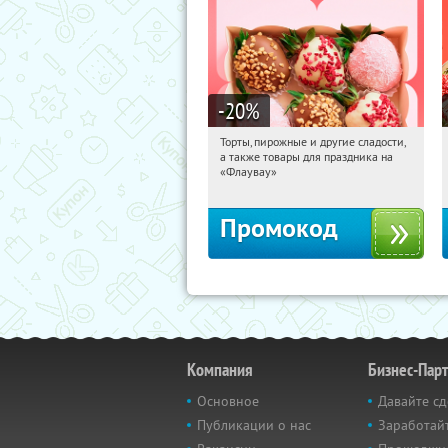
-20
%
Торты, пирожные и другие сладости,
12:33:56
Получили:
6
а также товары для праздника на
Россия
«Флаувау»
Промокод
Компания
Бизнес-Пар
Основное
Давайте сд
Публикации о нас
Заработайт