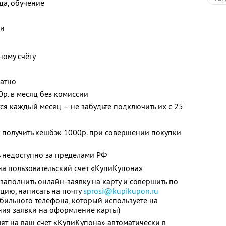
жда, обучение
ки
ному счёту
латно
0р. в месяц без комиссии
я каждый месяц — не забудьте подключить их с 25
 получить кешбэк 1000р. при совершении покупки
 недоступно за пределами РФ
а пользовательский счет «КупиКупона»
заполнить онлайн-заявку на карту и совершить по
цию, написать на почту
sprosi@kupikupon.ru
обильного телефона, который используете на
ния заявки на оформление карты)
ят на ваш счет «КупиКупона» автоматически в