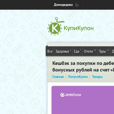
Домодедово
1
7
16
13
Все
Здоровье
Еда
Отели
Туры
Д
Кешбэк за покупки по дебе
бонусных рублей на счет 
Главная
ПолучиКупон
Товары