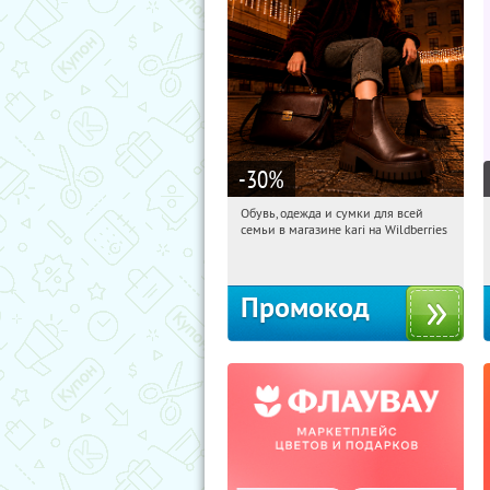
-30
%
Обувь, одежда и сумки для всей
12:33:56
Получили:
32
семьи в магазине kari на Wildberries
Россия
Промокод