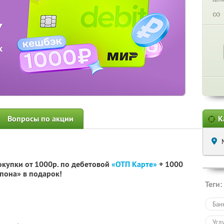
∞
Вопросы по акции
К
окупки от 1000р. по дебетовой
«ОТП Карте»
+ 1000
пона» в подарок!
Теги:
Бан
Усл