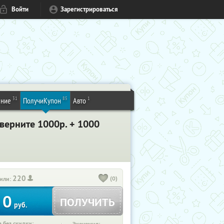
Войти
Зарегистрироваться
31
85
1
ение
ПолучиКупон
Авто
 верните 1000р. + 1000
220
(0)
или:
0
ПОЛУЧИТЬ
руб.
 без скидки: