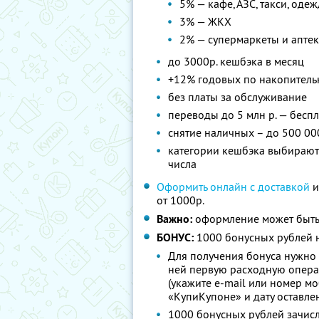
5% — кафе, АЗС, такси, оде
3% — ЖКХ
2% — супермаркеты и апте
до 3000р. кешбэка в месяц
+12% годовых по накопитель
без платы за обслуживание
переводы до 5 млн р. — бесп
снятие наличных – до 500 00
категории кешбэка выбираютс
числа
Оформить онлайн с доставкой
и
от 1000р.
Важно:
оформление может быть
БОНУС:
1000 бонусных рублей н
Для получения бонуса нужно 
ней первую расходную опера
(укажите e-mail или номер м
«КупиКупоне» и дату оставле
1000 бонусных рублей зачисл