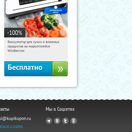
-100
%
Вакууматор для сухих и влажных
12:33:56
Получили:
190
продуктов на маркетплейсе
Россия
Wildberries
Бесплатно
такты
Мы в Соцсетях
si@kupikupon.ru
аться с нами