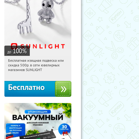
100
%
до
Бесплатная изящная подвеска или
12:33:56
Получили:
74
скидка 500р. в сети ювелирных
Россия
магазинов SUNLIGHT
Бесплатно