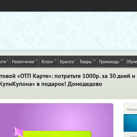
6
24
12
1
26
49
ети
Развлечения
Услуги
Красота
Товары
Промокоды
Обуч
товой «ОТП Карте»: потратьте 1000р. за 30 дней и
«КупиКупона» в подарок! Домодедово
Получ
Цена