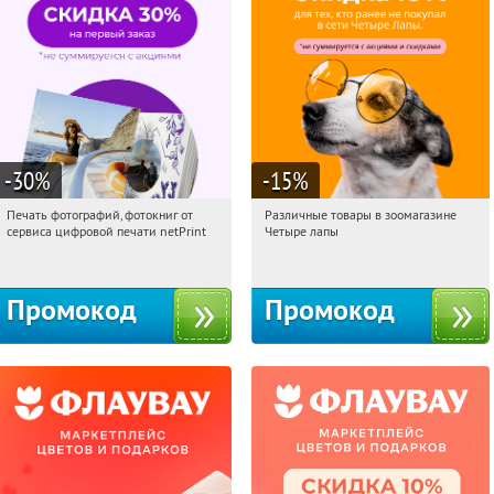
-30
%
-15
%
Печать фотографий, фотокниг от
Различные товары в зоомагазине
12:33:56
Получили:
4
12:33:56
Получи первым!
сервиса цифровой печати netPrint
Четыре лапы
Россия
Россия
Промокод
Промокод