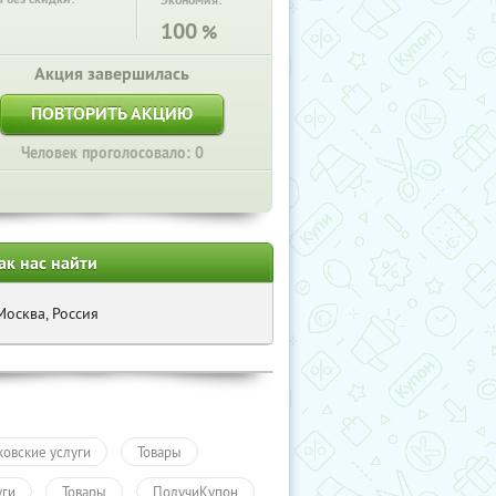
Экономия:
100
%
Акция завершилась
ПОВТОРИТЬ АКЦИЮ
Человек проголосовало: 0
ак нас найти
Москва, Россия
ковские услуги
Товары
уги
Товары
ПолучиКупон